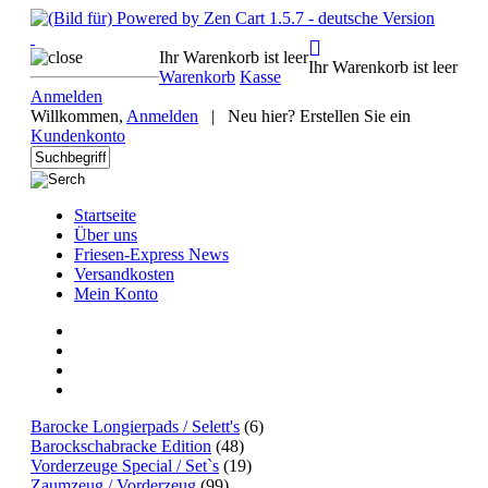
Ihr Warenkorb ist leer
Ihr Warenkorb ist leer
Warenkorb
Kasse
Anmelden
Willkommen,
Anmelden
|
Neu hier? Erstellen Sie ein
Kundenkonto
Startseite
Über uns
Friesen-Express News
Versandkosten
Mein Konto
Barocke Longierpads / Selett's
(6)
Barockschabracke Edition
(48)
Vorderzeuge Special / Set`s
(19)
Zaumzeug / Vorderzeug
(99)