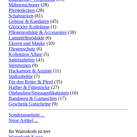
Mähnenschoner
(28)
Pferdedecken
(28)
Schabracken
(81)
Gebisse & Kandaren
(45)
Glööckler Kollektion
(1)
Pflegeprodukte & Accessoires
(38)
Lammfellprodukte
(6)
Ekzem und Mauke
(10)
Fliegenschutz
(6)
Kollektion Allure
(5)
Sattelzubehör
(41)
Stirnriemen
(9)
Hackamore & Anzüge
(11)
Stallzubehör
(7)
Für den Reiter & Pferd
(35)
Halfter & Führstricke
(27)
Ohrhauben/Strassapplikationen
(16)
Bandagen & Gamaschen
(17)
Geschenk Gutscheine
(9)
Sonderangebote ...
Neue Artikel ...
Ihr Warenkorb ist leer
Warenkorb
Kasse