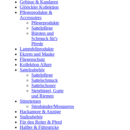
Gebisse & Kandaren
Glööckler Kollektion
Pflegeprodukte &
Accessoires
Pflegeprodukte
Sattelpflege
Bürsten und
Schmuck für's
Pferde
Lammfellprodukte
Ekzem und Mauke
Fliegenschutz
Kollektion Allure
Sattelzubehör
Sattelpflege
Sattelschmuck
Sattelschoner
Steigbügel, Gurte
und Riemen
Stirnriemen
Stirnbänder/Mosqueros
Hackamore & Anzüge
Stallzubehör
Für den Reiter & Pferd
Halfter & Führstricke