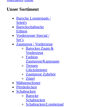
Unser Sortiment
Barocke Longierpads /
Selett's
Barockschabracke
Edition
Vorderzeuge Special /
Set`s
Zaumzeug / Vorderzeug
Barockes Zaum &
Vorderzeug
Fashion
Zaumzeug/Kappzaum
Trensen
Glücksbringer
Zaumzeug Zubehör
Zügel
Mähnenschoner
Pferdedecken
Schabracken
Barocke
Schabracken
Schabracken/Longierpad