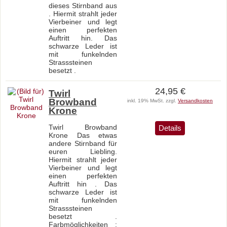
dieses Stirnband aus
. Hiermit strahlt jeder
Vierbeiner und legt
einen perfekten
Auftritt hin. Das
schwarze Leder ist
mit funkelnden
Strasssteinen
besetzt .
24,95 €
Twirl
Browband
inkl. 19% MwSt. zzgl.
Versandkosten
Krone
Twirl Browband
Details
Krone Das etwas
andere Stirnband für
euren Liebling.
Hiermit strahlt jeder
Vierbeiner und legt
einen perfekten
Auftritt hin . Das
schwarze Leder ist
mit funkelnden
Strasssteinen
besetzt .
Farbmöglichkeiten :