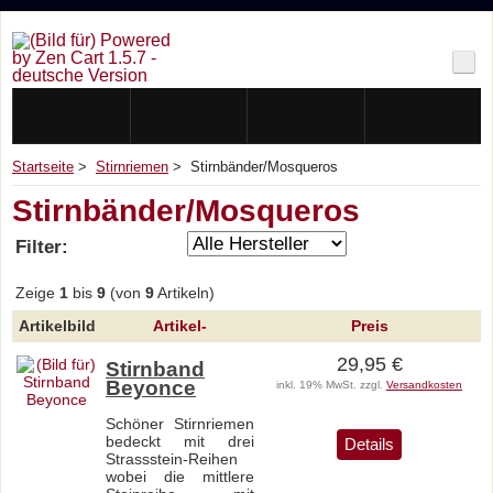
Startseite
>
Stirnriemen
> Stirnbänder/Mosqueros
Stirnbänder/Mosqueros
Filter:
Zeige
1
bis
9
(von
9
Artikeln)
Artikelbild
Artikel-
Preis
29,95 €
Stirnband
Beyonce
inkl. 19% MwSt. zzgl.
Versandkosten
Schöner Stirnriemen
bedeckt mit drei
Details
Strassstein-Reihen
wobei die mittlere