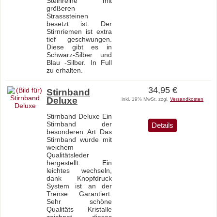
Steinreihe mit
größeren
Strasssteinen
besetzt ist. Der
Stirnriemen ist extra
tief geschwungen.
Diese gibt es in
Schwarz-Silber und
Blau -Silber. In Full
zu erhalten.
34,95 €
Stirnband
Deluxe
inkl. 19% MwSt. zzgl.
Versandkosten
Stirnband Deluxe Ein
Stirnband der
Details
besonderen Art Das
Stirnband wurde mit
weichem
Qualitätsleder
hergestellt. Ein
leichtes wechseln,
dank Knopfdruck
System ist an der
Trense Garantiert.
Sehr schöne
Qualitäts Kristalle
zeichnet dieses