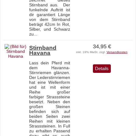
Stirnband aus. Der
funkelnde Auftritt ist
dir garantiert Länge
von dem Stirnband
beträgt 42cm In Rot,
Silber, und Schwarz
zu...
34,95 €
Stirnband
Havana
inkl. 19% MwSt. zzgl.
Versandkosten
Lass dein Pferd mit
dem Havanna-
Details
Stirnriemen glänzen.
Der Lederstirnriemen
hat eine Wellenform
und ist mit einer
Reihe großer
farbiger Strasssteine
besetzt. Neben den
großen Steinen
befinden sich auf
beiden Seiten zwei
Reihen mit kleinen
Strasssteinen. In Full
zu erhalten Passend
dazu gibt es auch