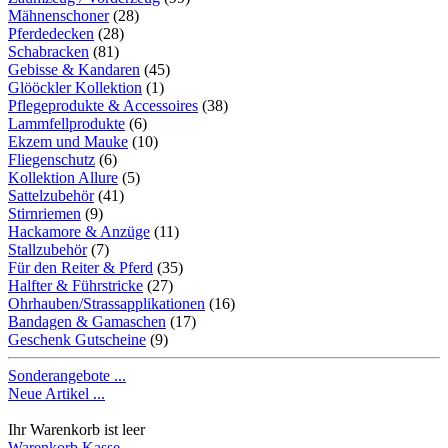
Mähnenschoner
(28)
Pferdedecken
(28)
Schabracken
(81)
Gebisse & Kandaren
(45)
Glööckler Kollektion
(1)
Pflegeprodukte & Accessoires
(38)
Lammfellprodukte
(6)
Ekzem und Mauke
(10)
Fliegenschutz
(6)
Kollektion Allure
(5)
Sattelzubehör
(41)
Stirnriemen
(9)
Hackamore & Anzüge
(11)
Stallzubehör
(7)
Für den Reiter & Pferd
(35)
Halfter & Führstricke
(27)
Ohrhauben/Strassapplikationen
(16)
Bandagen & Gamaschen
(17)
Geschenk Gutscheine
(9)
Sonderangebote ...
Neue Artikel ...
Ihr Warenkorb ist leer
Warenkorb
Kasse