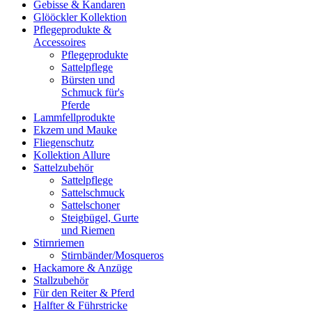
Gebisse & Kandaren
Glööckler Kollektion
Pflegeprodukte &
Accessoires
Pflegeprodukte
Sattelpflege
Bürsten und
Schmuck für's
Pferde
Lammfellprodukte
Ekzem und Mauke
Fliegenschutz
Kollektion Allure
Sattelzubehör
Sattelpflege
Sattelschmuck
Sattelschoner
Steigbügel, Gurte
und Riemen
Stirnriemen
Stirnbänder/Mosqueros
Hackamore & Anzüge
Stallzubehör
Für den Reiter & Pferd
Halfter & Führstricke