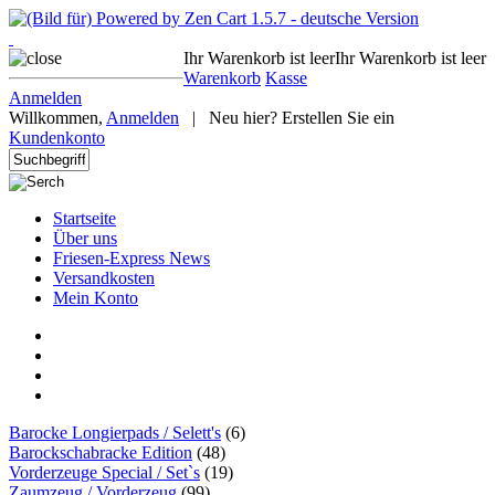
Ihr Warenkorb ist leer
Ihr Warenkorb ist leer
Warenkorb
Kasse
Anmelden
Willkommen,
Anmelden
|
Neu hier? Erstellen Sie ein
Kundenkonto
Startseite
Über uns
Friesen-Express News
Versandkosten
Mein Konto
Barocke Longierpads / Selett's
(6)
Barockschabracke Edition
(48)
Vorderzeuge Special / Set`s
(19)
Zaumzeug / Vorderzeug
(99)