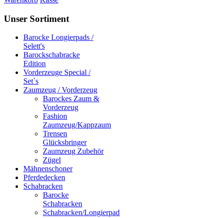
Unser Sortiment
Barocke Longierpads /
Selett's
Barockschabracke
Edition
Vorderzeuge Special /
Set`s
Zaumzeug / Vorderzeug
Barockes Zaum &
Vorderzeug
Fashion
Zaumzeug/Kappzaum
Trensen
Glücksbringer
Zaumzeug Zubehör
Zügel
Mähnenschoner
Pferdedecken
Schabracken
Barocke
Schabracken
Schabracken/Longierpad