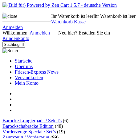
Ihr Warenkorb ist leer
Ihr Warenkorb ist leer
Warenkorb
Kasse
Anmelden
Willkommen,
Anmelden
|
Neu hier? Erstellen Sie ein
Kundenkonto
Startseite
Über uns
Friesen-Express News
Versandkosten
Mein Konto
Barocke Longierpads / Selett's
(6)
Barockschabracke Edition
(48)
Vorderzeuge Special / Set`s
(19)
Zaumzeug / Vorderzeug
(99)