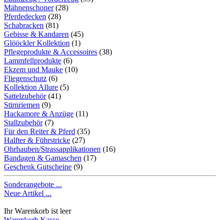
Mähnenschoner
(28)
Pferdedecken
(28)
Schabracken
(81)
Gebisse & Kandaren
(45)
Glööckler Kollektion
(1)
Pflegeprodukte & Accessoires
(38)
Lammfellprodukte
(6)
Ekzem und Mauke
(10)
Fliegenschutz
(6)
Kollektion Allure
(5)
Sattelzubehör
(41)
Stirnriemen
(9)
Hackamore & Anzüge
(11)
Stallzubehör
(7)
Für den Reiter & Pferd
(35)
Halfter & Führstricke
(27)
Ohrhauben/Strassapplikationen
(16)
Bandagen & Gamaschen
(17)
Geschenk Gutscheine
(9)
Sonderangebote ...
Neue Artikel ...
Ihr Warenkorb ist leer
Warenkorb
Kasse