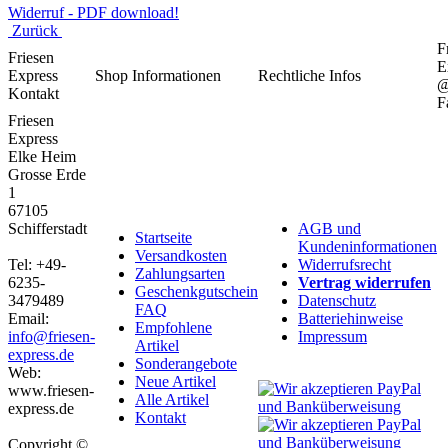
Widerruf - PDF download!
Zurück
F
Friesen
E
Express
Shop Informationen
Rechtliche Infos
Kontakt
F
Friesen
Express
Elke Heim
Grosse Erde
1
67105
Schifferstadt
AGB und
Startseite
Kundeninformationen
Versandkosten
Tel: +49-
Widerrufsrecht
Zahlungsarten
6235-
Vertrag widerrufen
Geschenkgutschein
3479489
Datenschutz
FAQ
Email:
Batteriehinweise
Empfohlene
info@friesen-
Impressum
Artikel
express.de
Sonderangebote
Web:
Neue Artikel
www.friesen-
Alle Artikel
express.de
Kontakt
Copyright ©