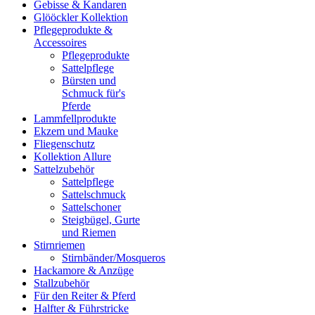
Gebisse & Kandaren
Glööckler Kollektion
Pflegeprodukte &
Accessoires
Pflegeprodukte
Sattelpflege
Bürsten und
Schmuck für's
Pferde
Lammfellprodukte
Ekzem und Mauke
Fliegenschutz
Kollektion Allure
Sattelzubehör
Sattelpflege
Sattelschmuck
Sattelschoner
Steigbügel, Gurte
und Riemen
Stirnriemen
Stirnbänder/Mosqueros
Hackamore & Anzüge
Stallzubehör
Für den Reiter & Pferd
Halfter & Führstricke