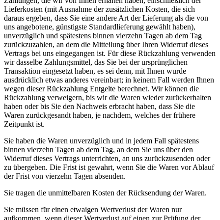
Zahlungen, die wir von Ihnen erhalten haben, einschließlich der
Lieferkosten (mit Ausnahme der zusätzlichen Kosten, die sich
daraus ergeben, dass Sie eine andere Art der Lieferung als die von
uns angebotene, günstigste Standardlieferung gewählt haben),
unverzüglich und spätestens binnen vierzehn Tagen ab dem Tag
zurückzuzahlen, an dem die Mitteilung über Ihren Widerruf dieses
Vertrags bei uns eingegangen ist. Für diese Rückzahlung verwenden
wir dasselbe Zahlungsmittel, das Sie bei der ursprünglichen
Transaktion eingesetzt haben, es sei denn, mit Ihnen wurde
ausdrücklich etwas anderes vereinbart; in keinem Fall werden Ihnen
wegen dieser Rückzahlung Entgelte berechnet. Wir können die
Rückzahlung verweigern, bis wir die Waren wieder zurückerhalten
haben oder bis Sie den Nachweis erbracht haben, dass Sie die
Waren zurückgesandt haben, je nachdem, welches der frühere
Zeitpunkt ist.
Sie haben die Waren unverzüglich und in jedem Fall spätestens
binnen vierzehn Tagen ab dem Tag, an dem Sie uns über den
Widerruf dieses Vertrags unterrichten, an uns zurückzusenden oder
zu übergeben. Die Frist ist gewahrt, wenn Sie die Waren vor Ablauf
der Frist von vierzehn Tagen absenden.
Sie tragen die unmittelbaren Kosten der Rücksendung der Waren.
Sie müssen für einen etwaigen Wertverlust der Waren nur
aufkommen, wenn dieser Wertverlust auf einen zur Prüfung der