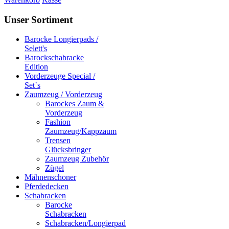
Unser Sortiment
Barocke Longierpads /
Selett's
Barockschabracke
Edition
Vorderzeuge Special /
Set`s
Zaumzeug / Vorderzeug
Barockes Zaum &
Vorderzeug
Fashion
Zaumzeug/Kappzaum
Trensen
Glücksbringer
Zaumzeug Zubehör
Zügel
Mähnenschoner
Pferdedecken
Schabracken
Barocke
Schabracken
Schabracken/Longierpad