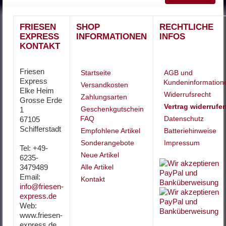
FRIESEN
SHOP
RECHTLICHE
EXPRESS
INFORMATIONEN
INFOS
KONTAKT
Friesen
Startseite
AGB und
Express
Kundeninformation
Versandkosten
Elke Heim
Widerrufsrecht
Zahlungsarten
Grosse Erde
Vertrag widerrufe
Geschenkgutschein
1
FAQ
Datenschutz
67105
Schifferstadt
Empfohlene Artikel
Batteriehinweise
Sonderangebote
Impressum
Tel: +49-
Neue Artikel
6235-
3479489
Alle Artikel
Email:
Kontakt
info@friesen-
express.de
Web:
www.friesen-
express.de