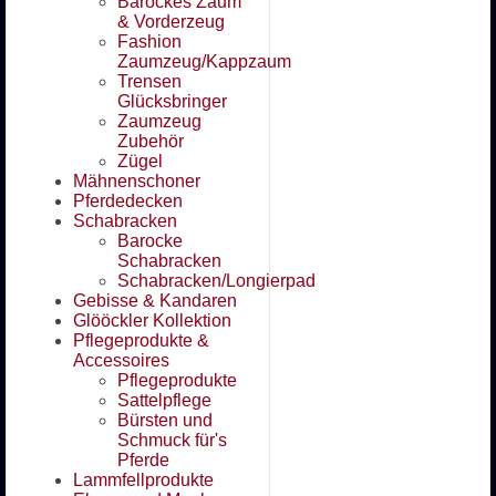
Barockes Zaum
& Vorderzeug
Fashion
Zaumzeug/Kappzaum
Trensen
Glücksbringer
Zaumzeug
Zubehör
Zügel
Mähnenschoner
Pferdedecken
Schabracken
Barocke
Schabracken
Schabracken/Longierpad
Gebisse & Kandaren
Glööckler Kollektion
Pflegeprodukte &
Accessoires
Pflegeprodukte
Sattelpflege
Bürsten und
Schmuck für's
Pferde
Lammfellprodukte