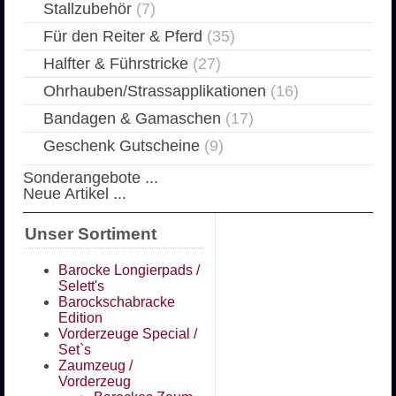
Stallzubehör
(7)
Für den Reiter & Pferd
(35)
Halfter & Führstricke
(27)
Ohrhauben/Strassapplikationen
(16)
Bandagen & Gamaschen
(17)
Geschenk Gutscheine
(9)
Sonderangebote ...
Neue Artikel ...
Unser Sortiment
Barocke Longierpads /
Selett's
Barockschabracke
Edition
Vorderzeuge Special /
Set`s
Zaumzeug /
Vorderzeug