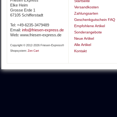
Friesen Express
Startseite
Elke Heim
Versandkosten
Grosse Erde 1
Zahlungsarten
67105 Schifferstadt
Geschenkgutschein FAQ
Tel: +49-6235-3479489
Empfohlene Artikel
Email:
info@friesen-express.de
Sonderangebote
Web: www.friesen-express.de
Neue Artikel
Alle Artikel
Copyright © 2012-2026 Friesen-Express®
Kontakt
Shopsystem:
Zen Cart