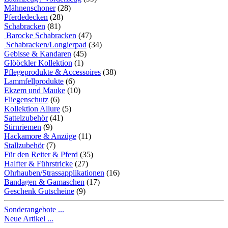
Mähnenschoner
(28)
Pferdedecken
(28)
Schabracken
(81)
Barocke Schabracken
(47)
Schabracken/Longierpad
(34)
Gebisse & Kandaren
(45)
Glööckler Kollektion
(1)
Pflegeprodukte & Accessoires
(38)
Lammfellprodukte
(6)
Ekzem und Mauke
(10)
Fliegenschutz
(6)
Kollektion Allure
(5)
Sattelzubehör
(41)
Stirnriemen
(9)
Hackamore & Anzüge
(11)
Stallzubehör
(7)
Für den Reiter & Pferd
(35)
Halfter & Führstricke
(27)
Ohrhauben/Strassapplikationen
(16)
Bandagen & Gamaschen
(17)
Geschenk Gutscheine
(9)
Sonderangebote ...
Neue Artikel ...