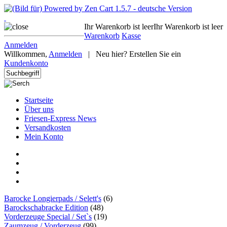
Ihr Warenkorb ist leer
Ihr Warenkorb ist leer
Warenkorb
Kasse
Anmelden
Willkommen,
Anmelden
|
Neu hier? Erstellen Sie ein
Kundenkonto
Startseite
Über uns
Friesen-Express News
Versandkosten
Mein Konto
Barocke Longierpads / Selett's
(6)
Barockschabracke Edition
(48)
Vorderzeuge Special / Set`s
(19)
Zaumzeug / Vorderzeug
(99)