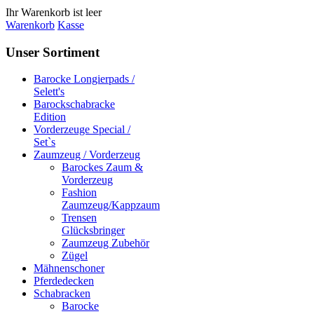
Ihr Warenkorb ist leer
Warenkorb
Kasse
Unser Sortiment
Barocke Longierpads /
Selett's
Barockschabracke
Edition
Vorderzeuge Special /
Set`s
Zaumzeug / Vorderzeug
Barockes Zaum &
Vorderzeug
Fashion
Zaumzeug/Kappzaum
Trensen
Glücksbringer
Zaumzeug Zubehör
Zügel
Mähnenschoner
Pferdedecken
Schabracken
Barocke