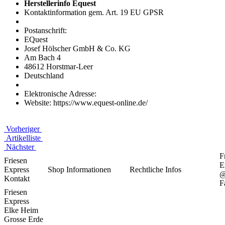
Herstellerinfo Equest
Kontaktinformation gem. Art. 19 EU GPSR
Postanschrift:
EQuest
Josef Hölscher GmbH & Co. KG
Am Bach 4
48612 Horstmar-Leer
Deutschland
Elektronische Adresse:
Website: https://www.equest-online.de/
Vorheriger
Artikelliste
Nächster
F
Friesen
E
Express
Shop Informationen
Rechtliche Infos
Kontakt
F
Friesen
Express
Elke Heim
Grosse Erde