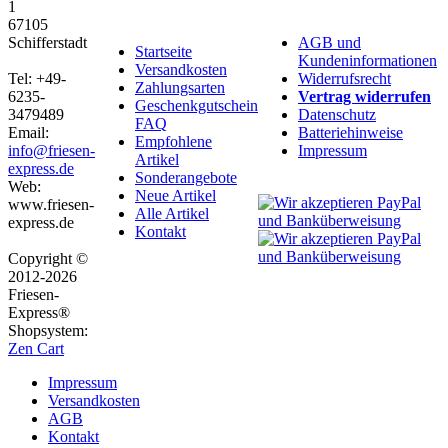
1
67105
Schifferstadt
AGB und
Startseite
Kundeninformationen
Versandkosten
Tel: +49-
Widerrufsrecht
Zahlungsarten
6235-
Vertrag widerrufen
Geschenkgutschein
3479489
Datenschutz
FAQ
Email:
Batteriehinweise
Empfohlene
info@friesen-
Impressum
Artikel
express.de
Sonderangebote
Web:
Neue Artikel
www.friesen-
Alle Artikel
express.de
Kontakt
Copyright ©
2012-2026
Friesen-
Express®
Shopsystem:
Zen Cart
Impressum
Versandkosten
AGB
Kontakt