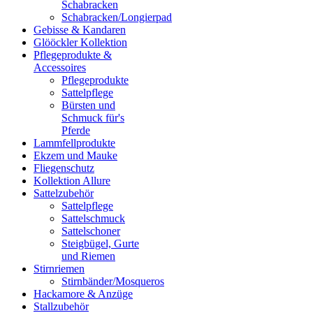
Schabracken
Schabracken/Longierpad
Gebisse & Kandaren
Glööckler Kollektion
Pflegeprodukte &
Accessoires
Pflegeprodukte
Sattelpflege
Bürsten und
Schmuck für's
Pferde
Lammfellprodukte
Ekzem und Mauke
Fliegenschutz
Kollektion Allure
Sattelzubehör
Sattelpflege
Sattelschmuck
Sattelschoner
Steigbügel, Gurte
und Riemen
Stirnriemen
Stirnbänder/Mosqueros
Hackamore & Anzüge
Stallzubehör