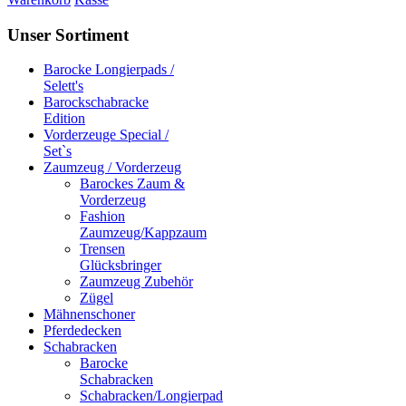
Unser Sortiment
Barocke Longierpads /
Selett's
Barockschabracke
Edition
Vorderzeuge Special /
Set`s
Zaumzeug / Vorderzeug
Barockes Zaum &
Vorderzeug
Fashion
Zaumzeug/Kappzaum
Trensen
Glücksbringer
Zaumzeug Zubehör
Zügel
Mähnenschoner
Pferdedecken
Schabracken
Barocke
Schabracken
Schabracken/Longierpad