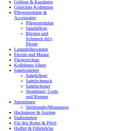
Gebisse & Kandaren
Glööckler Kollektion
Pflegeprodukte &
Accessoires
Pflegeprodukte
Sattelpflege
Bürsten und
Schmuck für's
Pferde
Lammfellprodukte
Ekzem und Mauke
Fliegenschutz
Kollektion Allure
Sattelzubehör
Sattelpflege
Sattelschmuck
Sattelschoner
Steigbügel, Gurte
und Riemen
Stirnriemen
Stirnbänder/Mosqueros
Hackamore & Anzüge
Stallzubehör
Für den Reiter & Pferd
Halfter & Führstricke