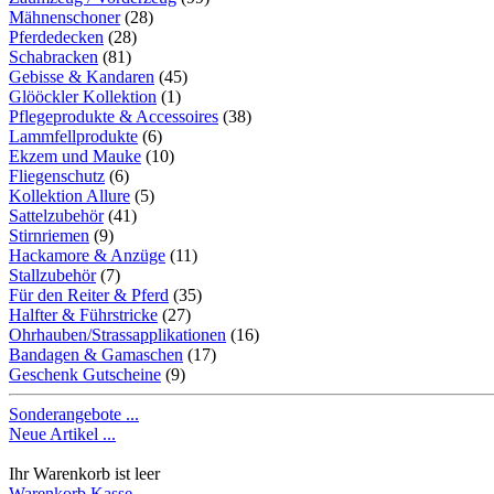
Mähnenschoner
(28)
Pferdedecken
(28)
Schabracken
(81)
Gebisse & Kandaren
(45)
Glööckler Kollektion
(1)
Pflegeprodukte & Accessoires
(38)
Lammfellprodukte
(6)
Ekzem und Mauke
(10)
Fliegenschutz
(6)
Kollektion Allure
(5)
Sattelzubehör
(41)
Stirnriemen
(9)
Hackamore & Anzüge
(11)
Stallzubehör
(7)
Für den Reiter & Pferd
(35)
Halfter & Führstricke
(27)
Ohrhauben/Strassapplikationen
(16)
Bandagen & Gamaschen
(17)
Geschenk Gutscheine
(9)
Sonderangebote ...
Neue Artikel ...
Ihr Warenkorb ist leer
Warenkorb
Kasse