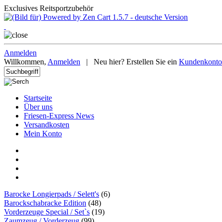
Exclusives Reitsportzubehör
Anmelden
Willkommen,
Anmelden
|
Neu hier? Erstellen Sie ein
Kundenkonto
Startseite
Über uns
Friesen-Express News
Versandkosten
Mein Konto
Barocke Longierpads / Selett's
(6)
Barockschabracke Edition
(48)
Vorderzeuge Special / Set`s
(19)
Zaumzeug / Vorderzeug
(99)