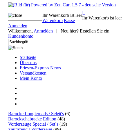
Ihr Warenkorb ist leer
Ihr Warenkorb ist leer
Warenkorb
Kasse
Anmelden
Willkommen,
Anmelden
|
Neu hier? Erstellen Sie ein
Kundenkonto
Startseite
Über uns
Friesen-Express News
Versandkosten
Mein Konto
Barocke Longierpads / Selett's
(6)
Barockschabracke Edition
(48)
Vorderzeuge Special / Set`s
(19)
Zaumzeug / Vorderzeug
(99)