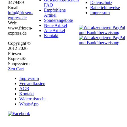
3479489
Datenschutz
FAQ
Email:
Batteriehinweise
Empfohlene
info@friesen-
Impressum
Artikel
express.de
Sonderangebote
Web:
Neue Artikel
www.friesen-
Alle Artikel
express.de
Kontakt
Copyright ©
2012-2026
Friesen-
Express®
Shopsystem:
Zen Cart
Impressum
Versandkosten
AGB
Kontakt
Widerrufsrecht
WhatsApp