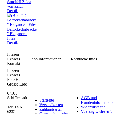
Sattelfell Zalea
von Zaldi
Details
Barockschabracke
" Elegance "
Fries
Details
Friesen
Express
Shop Informationen
Rechtliche Infos
Kontakt
Friesen
Express
Elke Heim
Grosse Erde
1
67105
Schifferstadt
AGB und
Startseite
Kundeninformation
Versandkosten
Tel: +49-
Widerrufsrecht
Zahlungsarten
6235-
Vertrag widerrufe
Geschenkgutschein