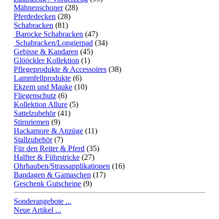
Mähnenschoner
(28)
Pferdedecken
(28)
Schabracken
(81)
Barocke Schabracken
(47)
Schabracken/Longierpad
(34)
Gebisse & Kandaren
(45)
Glööckler Kollektion
(1)
Pflegeprodukte & Accessoires
(38)
Lammfellprodukte
(6)
Ekzem und Mauke
(10)
Fliegenschutz
(6)
Kollektion Allure
(5)
Sattelzubehör
(41)
Stirnriemen
(9)
Hackamore & Anzüge
(11)
Stallzubehör
(7)
Für den Reiter & Pferd
(35)
Halfter & Führstricke
(27)
Ohrhauben/Strassapplikationen
(16)
Bandagen & Gamaschen
(17)
Geschenk Gutscheine
(9)
Sonderangebote ...
Neue Artikel ...