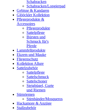
Schabracken
Schabracken/Longierpad
Gebisse & Kandaren
Glööckler Kollektion
Pflegeprodukte &
Accessoires
Pflegeprodukte
Sattelpflege
Bürsten und
Schmuck für's
Pferde
Lammfellprodukte
Ekzem und Mauke
Fliegenschutz
Kollektion Allure
Sattelzubehör
Sattelpflege
Sattelschmuck
Sattelschoner
Steigbügel, Gurte
und Riemen
Stirnriemen
Stirnbänder/Mosqueros
Hackamore & Anzüge
Stallzubehör