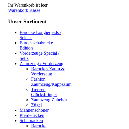
Ihr Warenkorb ist leer
Warenkorb
Kasse
Unser Sortiment
Barocke Longierpads /
Selett's
Barockschabracke
Edition
Vorderzeuge Special /
Set`s
Zaumzeug / Vorderzeug
Barockes Zaum &
Vorderzeug
Fashion
Zaumzeug/Kappzaum
Trensen
Glücksbringer
Zaumzeug Zubehör
Zügel
Mähnenschoner
Pferdedecken
Schabracken
Barocke