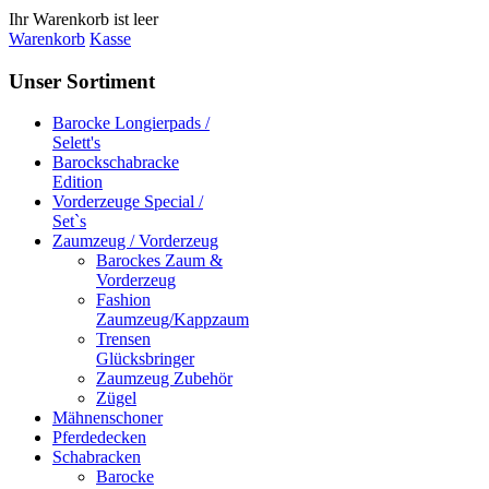
Ihr Warenkorb ist leer
Warenkorb
Kasse
Unser Sortiment
Barocke Longierpads /
Selett's
Barockschabracke
Edition
Vorderzeuge Special /
Set`s
Zaumzeug / Vorderzeug
Barockes Zaum &
Vorderzeug
Fashion
Zaumzeug/Kappzaum
Trensen
Glücksbringer
Zaumzeug Zubehör
Zügel
Mähnenschoner
Pferdedecken
Schabracken
Barocke