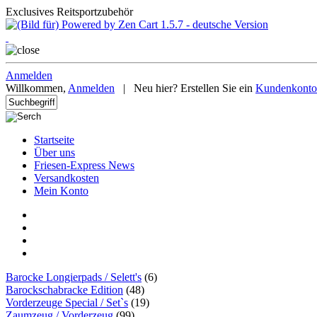
Exclusives Reitsportzubehör
Anmelden
Willkommen,
Anmelden
|
Neu hier? Erstellen Sie ein
Kundenkonto
Startseite
Über uns
Friesen-Express News
Versandkosten
Mein Konto
Barocke Longierpads / Selett's
(6)
Barockschabracke Edition
(48)
Vorderzeuge Special / Set`s
(19)
Zaumzeug / Vorderzeug
(99)