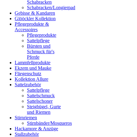
Schabracken
Schabracken/Longierpad
Gebisse & Kandaren
Glööckler Kollektion
Pflegeprodukte &
Accessoires
Pflegeprodukte
Sattelpflege
Bürsten und
Schmuck für's
Pferde
Lammfellprodukte
Ekzem und Mauke
Fliegenschutz
Kollektion Allure
Sattelzubehör
Sattelpflege
Sattelschmuck
Sattelschoner
Steigbügel, Gurte
und Riemen
Stirnriemen
Stirnbänder/Mosqueros
Hackamore & Anzüge
Stallzubehör