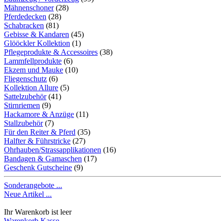
Mähnenschoner
(28)
Pferdedecken
(28)
Schabracken
(81)
Gebisse & Kandaren
(45)
Glööckler Kollektion
(1)
Pflegeprodukte & Accessoires
(38)
Lammfellprodukte
(6)
Ekzem und Mauke
(10)
Fliegenschutz
(6)
Kollektion Allure
(5)
Sattelzubehör
(41)
Stirnriemen
(9)
Hackamore & Anzüge
(11)
Stallzubehör
(7)
Für den Reiter & Pferd
(35)
Halfter & Führstricke
(27)
Ohrhauben/Strassapplikationen
(16)
Bandagen & Gamaschen
(17)
Geschenk Gutscheine
(9)
Sonderangebote ...
Neue Artikel ...
Ihr Warenkorb ist leer
Warenkorb
Kasse