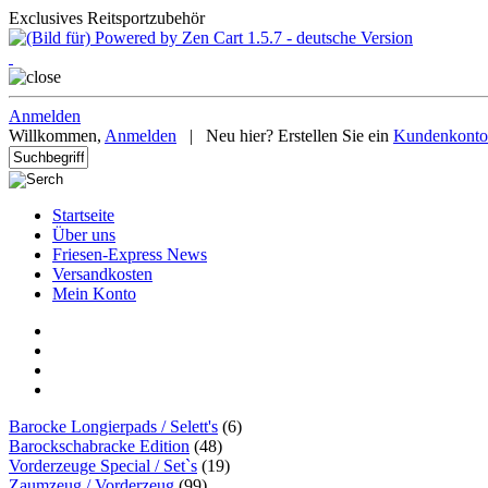
Exclusives Reitsportzubehör
Anmelden
Willkommen,
Anmelden
|
Neu hier? Erstellen Sie ein
Kundenkonto
Startseite
Über uns
Friesen-Express News
Versandkosten
Mein Konto
Barocke Longierpads / Selett's
(6)
Barockschabracke Edition
(48)
Vorderzeuge Special / Set`s
(19)
Zaumzeug / Vorderzeug
(99)