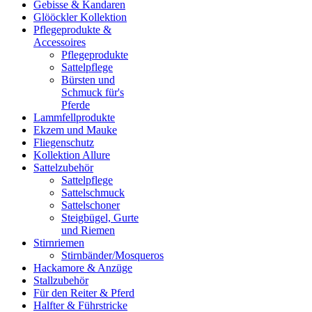
Gebisse & Kandaren
Glööckler Kollektion
Pflegeprodukte &
Accessoires
Pflegeprodukte
Sattelpflege
Bürsten und
Schmuck für's
Pferde
Lammfellprodukte
Ekzem und Mauke
Fliegenschutz
Kollektion Allure
Sattelzubehör
Sattelpflege
Sattelschmuck
Sattelschoner
Steigbügel, Gurte
und Riemen
Stirnriemen
Stirnbänder/Mosqueros
Hackamore & Anzüge
Stallzubehör
Für den Reiter & Pferd
Halfter & Führstricke