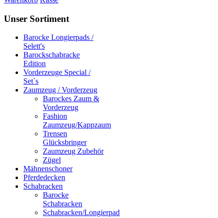
Unser Sortiment
Barocke Longierpads /
Selett's
Barockschabracke
Edition
Vorderzeuge Special /
Set`s
Zaumzeug / Vorderzeug
Barockes Zaum &
Vorderzeug
Fashion
Zaumzeug/Kappzaum
Trensen
Glücksbringer
Zaumzeug Zubehör
Zügel
Mähnenschoner
Pferdedecken
Schabracken
Barocke
Schabracken
Schabracken/Longierpad