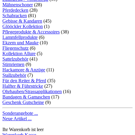
Mähnenschoner
(28)
Pferdedecken
(28)
Schabracken
(81)
Gebisse & Kandaren
(45)
Glööckler Kollektion
(1)
Pflegeprodukte & Accessoires
(38)
Lammfellprodukte
(6)
Ekzem und Mauke
(10)
Fliegenschutz
(6)
Kollektion Allure
(5)
Sattelzubehör
(41)
Stirnriemen
(9)
Hackamore & Anzüge
(11)
Stallzubehör
(7)
Für den Reiter & Pferd
(35)
Halfter & Führstricke
(27)
Ohrhauben/Strassapplikationen
(16)
Bandagen & Gamaschen
(17)
Geschenk Gutscheine
(9)
Sonderangebote ...
Neue Artikel ...
Ihr Warenkorb ist leer
Warenkorb
Kasse