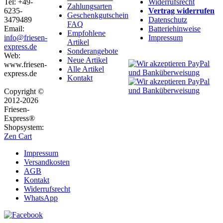
Tel: +49-
Widerrufsrecht
Zahlungsarten
6235-
Vertrag widerrufen
Geschenkgutschein
3479489
Datenschutz
FAQ
Email:
Batteriehinweise
Empfohlene
info@friesen-
Impressum
Artikel
express.de
Sonderangebote
Web:
Neue Artikel
www.friesen-
Alle Artikel
express.de
Kontakt
Copyright ©
2012-2026
Friesen-
Express®
Shopsystem:
Zen Cart
Impressum
Versandkosten
AGB
Kontakt
Widerrufsrecht
WhatsApp