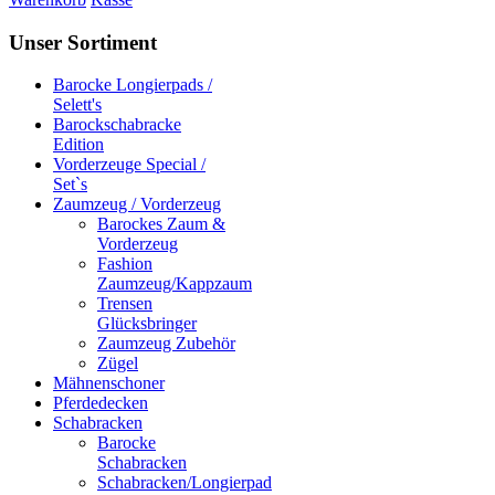
Unser Sortiment
Barocke Longierpads /
Selett's
Barockschabracke
Edition
Vorderzeuge Special /
Set`s
Zaumzeug / Vorderzeug
Barockes Zaum &
Vorderzeug
Fashion
Zaumzeug/Kappzaum
Trensen
Glücksbringer
Zaumzeug Zubehör
Zügel
Mähnenschoner
Pferdedecken
Schabracken
Barocke
Schabracken
Schabracken/Longierpad