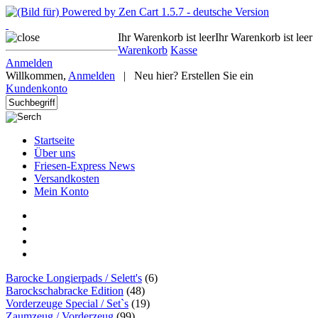
Ihr Warenkorb ist leer
Ihr Warenkorb ist leer
Warenkorb
Kasse
Anmelden
Willkommen,
Anmelden
|
Neu hier? Erstellen Sie ein
Kundenkonto
Startseite
Über uns
Friesen-Express News
Versandkosten
Mein Konto
Barocke Longierpads / Selett's
(6)
Barockschabracke Edition
(48)
Vorderzeuge Special / Set`s
(19)
Zaumzeug / Vorderzeug
(99)