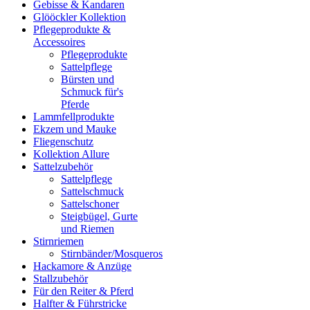
Gebisse & Kandaren
Glööckler Kollektion
Pflegeprodukte &
Accessoires
Pflegeprodukte
Sattelpflege
Bürsten und
Schmuck für's
Pferde
Lammfellprodukte
Ekzem und Mauke
Fliegenschutz
Kollektion Allure
Sattelzubehör
Sattelpflege
Sattelschmuck
Sattelschoner
Steigbügel, Gurte
und Riemen
Stirnriemen
Stirnbänder/Mosqueros
Hackamore & Anzüge
Stallzubehör
Für den Reiter & Pferd
Halfter & Führstricke