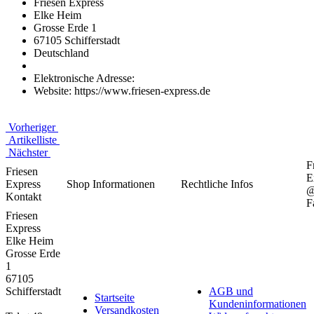
Friesen Express
Elke Heim
Grosse Erde 1
67105 Schifferstadt
Deutschland
Elektronische Adresse:
Website: https://www.friesen-express.de
Vorheriger
Artikelliste
Nächster
F
Friesen
E
Express
Shop Informationen
Rechtliche Infos
Kontakt
F
Friesen
Express
Elke Heim
Grosse Erde
1
67105
Schifferstadt
AGB und
Startseite
Kundeninformationen
Versandkosten