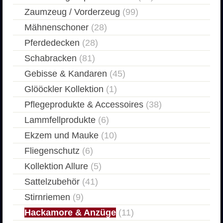
Zaumzeug / Vorderzeug
(99)
Mähnenschoner
(28)
Pferdedecken
(28)
Schabracken
(81)
Gebisse & Kandaren
(45)
Glööckler Kollektion
(1)
Pflegeprodukte & Accessoires
(38)
Lammfellprodukte
(6)
Ekzem und Mauke
(10)
Fliegenschutz
(6)
Kollektion Allure
(5)
Sattelzubehör
(41)
Stirnriemen
(9)
Hackamore & Anzüge
(11)