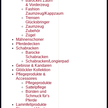
Barockes Zaum
& Vorderzeug
Fashion
Zaumzeug/Kappzaum
Trensen
Glücksbringer
Zaumzeug
Zubehör
Zügel
Mähnenschoner
Pferdedecken
Schabracken
Barocke
Schabracken
Schabracken/Longierpad
Gebisse & Kandaren
Glööckler Kollektion
Pflegeprodukte &
Accessoires
Pflegeprodukte
Sattelpflege
Bürsten und
Schmuck für's
Pferde
Lammfellprodukte