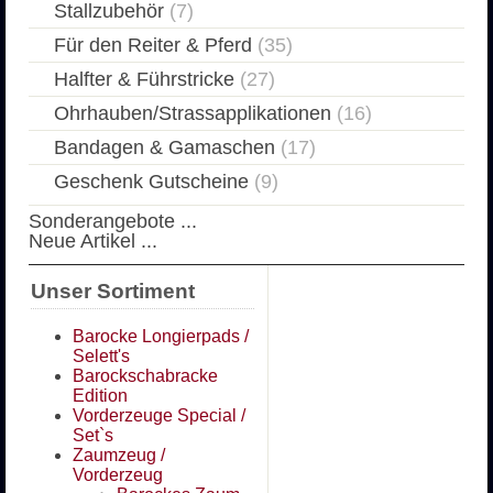
Stallzubehör
(7)
Für den Reiter & Pferd
(35)
Halfter & Führstricke
(27)
Ohrhauben/Strassapplikationen
(16)
Bandagen & Gamaschen
(17)
Geschenk Gutscheine
(9)
Sonderangebote ...
Neue Artikel ...
Unser Sortiment
Barocke Longierpads /
Selett's
Barockschabracke
Edition
Vorderzeuge Special /
Set`s
Zaumzeug /
Vorderzeug