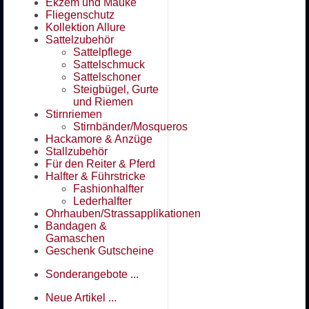
Ekzem und Mauke
Fliegenschutz
Kollektion Allure
Sattelzubehör
Sattelpflege
Sattelschmuck
Sattelschoner
Steigbügel, Gurte
und Riemen
Stirnriemen
Stirnbänder/Mosqueros
Hackamore & Anzüge
Stallzubehör
Für den Reiter & Pferd
Halfter & Führstricke
Fashionhalfter
Lederhalfter
Ohrhauben/Strassapplikationen
Bandagen &
Gamaschen
Geschenk Gutscheine
Sonderangebote ...
Neue Artikel ...