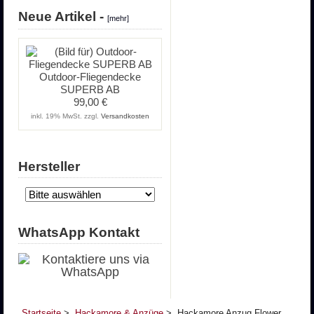
Neue Artikel -
[mehr]
Outdoor-Fliegendecke
SUPERB AB
99,00 €
inkl. 19% MwSt. zzgl.
Versandkosten
Hersteller
WhatsApp Kontakt
Startseite
>
Hackamore & Anzüge
> Hackamore Anzug Flower