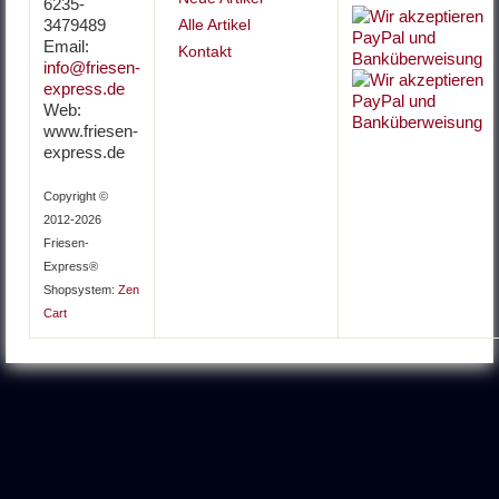
6235-
3479489
Alle Artikel
Email:
Kontakt
info@friesen-
express.de
Web:
www.friesen-
express.de
Copyright ©
2012-2026
Friesen-
Express®
Shopsystem:
Zen
Cart