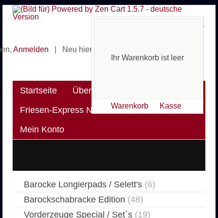
Ihr Warenkorb ist leer
men,
Anmelden
|
Neu hier? Erstellen Sie ein
Kundenkonto
Ihr Warenkorb ist leer
Startseite
Über uns
Warenkorb
Kasse
Friesen-Express News
Versandkosten
Mein Konto
Barocke Longierpads / Selett's
(6)
Barockschabracke Edition
(48)
Vorderzeuge Special / Set`s
(19)