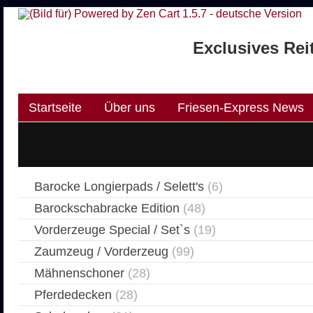
Exclusives Rei
Startseite
Über uns
Friesen-Express News
Barocke Longierpads / Selett's
(6)
Barockschabracke Edition
(48)
Vorderzeuge Special / Set`s
(19)
Zaumzeug / Vorderzeug
(99)
Mähnenschoner
(28)
Pferdedecken
(28)