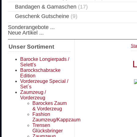
Bandagen & Gamaschen
(17)
Geschenk Gutscheine
(9)
Sonderangebote ...
Neue Artikel ...
Unser Sortiment
Sta
Barocke Longierpads /
L
Selett's
Barockschabracke
Edition
Vorderzeuge Special /
Set`s
Zaumzeug /
Vorderzeug
Barockes Zaum
& Vorderzeug
Fashion
Zaumzeug/Kappzaum
Trensen
Glücksbringer
Zaumzeug