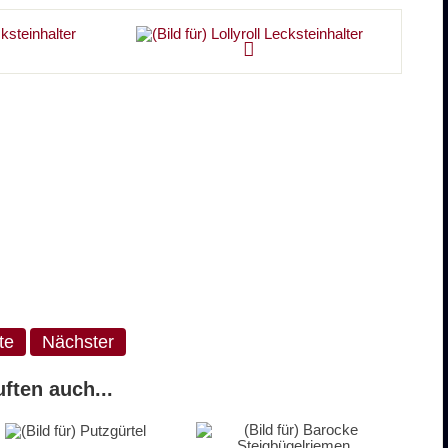
ste
Nächster
ften auch...