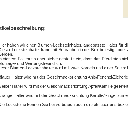
tikelbeschreibung:
Hier haben wir einen Blumen-Lecksteinhalter, angepasste Halter für di
Dieser Lecksteinhalter kann mit Schrauben in der Box befestigt, oder
werden.
n diesem Fall muss aber sicher gestellt sein, dass das Pferd sich nic
Montage- und Wartungsfreundlich.
eder Blumen-Lecksteinhalter wird mit zwei Kordeln und einer Salzrolle
Blauer Halter wird mit der Geschmacksrichtung Anis/Fenchel/Zichorie/
Gelber Halter wird mit der Geschmacksrichtung Apfel/Kamille geliefert
Orange Halter wird mit der Geschmacksrichtung Karotte/Ringelblume/
Die Lecksteine können Sie bei verbrauch auch einzeln über uns bezie