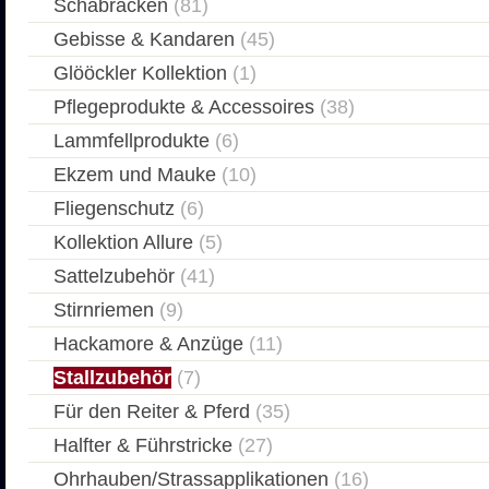
Schabracken
(81)
Gebisse & Kandaren
(45)
Glööckler Kollektion
(1)
Pflegeprodukte & Accessoires
(38)
Lammfellprodukte
(6)
Ekzem und Mauke
(10)
Fliegenschutz
(6)
Kollektion Allure
(5)
Sattelzubehör
(41)
Stirnriemen
(9)
Hackamore & Anzüge
(11)
Stallzubehör
(7)
Für den Reiter & Pferd
(35)
Halfter & Führstricke
(27)
Ohrhauben/Strassapplikationen
(16)