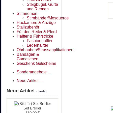
Steigbügel, Gurte
und Riemen
Stirnriemen
Stirnbänder/Mosqueros
Hackamore & Anzüge
Stallzubehör
Für den Reiter & Pferd
Halfter & Führstricke
Fashionhalfter
Lederhalfter
Ohrhauben/Strassapplikationen
Bandagen &
Gamaschen
Geschenk Gutscheine
Sonderangebote ...
Neue Artikel ...
Neue Artikel -
[mehr]
Set Brellier
380,00 €