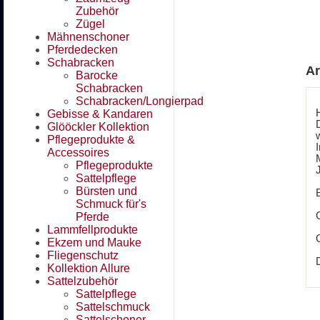
Zubehör
Zügel
Mähnenschoner
Pferdedecken
Schabracken
Ar
Barocke
Schabracken
Schabracken/Longierpad
Gebisse & Kandaren
Glööckler Kollektion
Pflegeprodukte &
I
Accessoires
Pflegeprodukte
J
Sattelpflege
Bürsten und
Schmuck für's
Pferde
Lammfellprodukte
Ekzem und Mauke
Fliegenschutz
Kollektion Allure
Sattelzubehör
Sattelpflege
Sattelschmuck
Sattelschoner