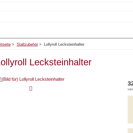
rtseite
>
Stallzubehör
> Lollyroll Lecksteinhalter
ollyroll Lecksteinhalter
3
ink