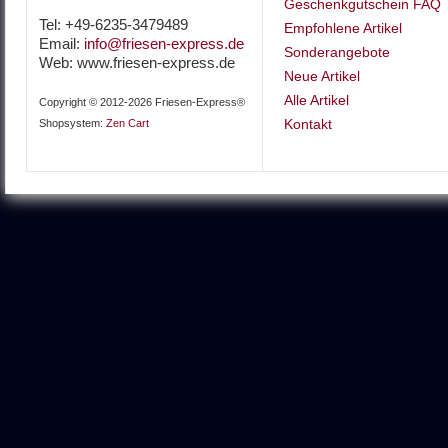
Geschenkgutschein FAQ
Tel: +49-6235-3479489
Empfohlene Artikel
Email:
info@friesen-express.de
Sonderangebote
Web: www.friesen-express.de
Neue Artikel
Alle Artikel
Copyright © 2012-2026 Friesen-Express®
Kontakt
Shopsystem:
Zen Cart