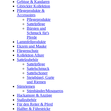
Gebisse & Kandaren
Glööckler Kollektion
Pflegeprodukte &
Accessoires
Pflegeprodukte
Sattelpflege
Bürsten und
Schmuck für's
Pferde
Lammfellprodukte
Ekzem und Mauke
Fliegenschutz
Kollektion Allure
Sattelzubehör
Sattelpflege
Sattelschmuck
Sattelschoner
Steigbügel, Gurte
und Riemen
Stirnriemen
Stirnbänder/Mosqueros
Hackamore & Anzüge
Stallzubehör
Für den Reiter & Pferd
Halfter & Führstricke