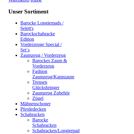
Unser Sortiment
Barocke Longierpads /
Selett's
Barockschabracke
Edition
Vorderzeuge Special /
Set`s
Zaumzeug / Vorderzeug
Barockes Zaum &
Vorderzeug
Fashion
Zaumzeug/Kappzaum
Trensen
Glücksbringer
Zaumzeug Zubehör
Zügel
Mähnenschoner
Pferdedecken
Schabracken
Barocke
Schabracken
Schabracken/Longierpad