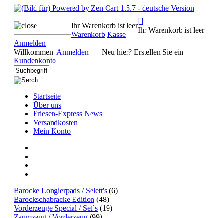
Ihr Warenkorb ist leer
Ihr Warenkorb ist leer
Warenkorb
Kasse
Anmelden
Willkommen,
Anmelden
|
Neu hier? Erstellen Sie ein
Kundenkonto
Startseite
Über uns
Friesen-Express News
Versandkosten
Mein Konto
Barocke Longierpads / Selett's
(6)
Barockschabracke Edition
(48)
Vorderzeuge Special / Set`s
(19)
Zaumzeug / Vorderzeug
(99)