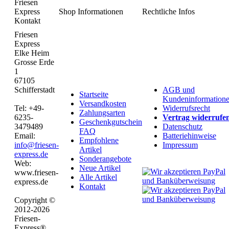
Friesen
Express
Shop Informationen
Rechtliche Infos
Kontakt
Friesen
Express
Elke Heim
Grosse Erde
1
67105
Schifferstadt
AGB und
Startseite
Kundeninformation
Versandkosten
Tel: +49-
Widerrufsrecht
Zahlungsarten
6235-
Vertrag widerrufe
Geschenkgutschein
3479489
Datenschutz
FAQ
Email:
Batteriehinweise
Empfohlene
info@friesen-
Impressum
Artikel
express.de
Sonderangebote
Web:
Neue Artikel
www.friesen-
Alle Artikel
express.de
Kontakt
Copyright ©
2012-2026
Friesen-
Express®