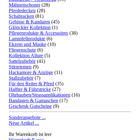
Mähnenschoner
(28)
Pferdedecken
(28)
Schabracken
(81)
Gebisse & Kandaren
(45)
Glööckler Kollektion
(1)
Pflegeprodukte & Accessoires
(38)
Lammfellprodukte
(6)
Ekzem und Mauke
(10)
Fliegenschutz
(6)
Kollektion Allure
(5)
Sattelzubehör
(41)
Stirnriemen
(9)
Hackamore & Anzüge
(11)
Stallzubehör
(7)
Für den Reiter & Pferd
(35)
Halfter & Führstricke
(27)
Ohrhauben/Strassapplikationen
(16)
Bandagen & Gamaschen
(17)
Geschenk Gutscheine
(9)
Sonderangebote ...
Neue Artikel ...
Ihr Warenkorb ist leer
Warenkorb
Kasse