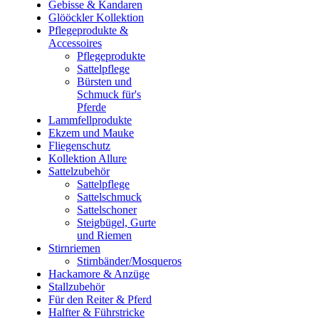
Gebisse & Kandaren
Glööckler Kollektion
Pflegeprodukte &
Accessoires
Pflegeprodukte
Sattelpflege
Bürsten und
Schmuck für's
Pferde
Lammfellprodukte
Ekzem und Mauke
Fliegenschutz
Kollektion Allure
Sattelzubehör
Sattelpflege
Sattelschmuck
Sattelschoner
Steigbügel, Gurte
und Riemen
Stirnriemen
Stirnbänder/Mosqueros
Hackamore & Anzüge
Stallzubehör
Für den Reiter & Pferd
Halfter & Führstricke