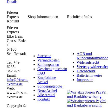
Details
Friesen
Express
Shop Informationen
Rechtliche Infos
Kontakt
Friesen
Express
Elke Heim
Grosse Erde
1
67105
Schifferstadt
AGB und
Startseite
Kundeninformation
Versandkosten
Tel: +49-
Widerrufsrecht
Zahlungsarten
6235-
Vertrag widerrufe
Geschenkgutschein
3479489
Datenschutz
FAQ
Email:
Batteriehinweise
Empfohlene
info@friesen-
Impressum
Artikel
express.de
Sonderangebote
Web:
Neue Artikel
www.friesen-
Alle Artikel
express.de
Kontakt
Copyright ©