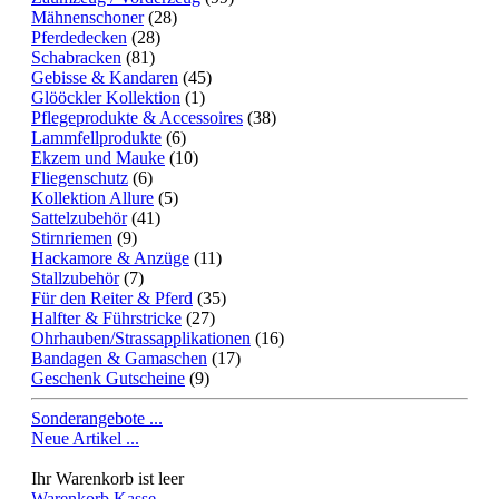
Mähnenschoner
(28)
Pferdedecken
(28)
Schabracken
(81)
Gebisse & Kandaren
(45)
Glööckler Kollektion
(1)
Pflegeprodukte & Accessoires
(38)
Lammfellprodukte
(6)
Ekzem und Mauke
(10)
Fliegenschutz
(6)
Kollektion Allure
(5)
Sattelzubehör
(41)
Stirnriemen
(9)
Hackamore & Anzüge
(11)
Stallzubehör
(7)
Für den Reiter & Pferd
(35)
Halfter & Führstricke
(27)
Ohrhauben/Strassapplikationen
(16)
Bandagen & Gamaschen
(17)
Geschenk Gutscheine
(9)
Sonderangebote ...
Neue Artikel ...
Ihr Warenkorb ist leer
Warenkorb
Kasse