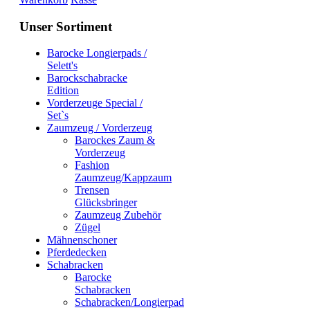
Unser Sortiment
Barocke Longierpads /
Selett's
Barockschabracke
Edition
Vorderzeuge Special /
Set`s
Zaumzeug / Vorderzeug
Barockes Zaum &
Vorderzeug
Fashion
Zaumzeug/Kappzaum
Trensen
Glücksbringer
Zaumzeug Zubehör
Zügel
Mähnenschoner
Pferdedecken
Schabracken
Barocke
Schabracken
Schabracken/Longierpad