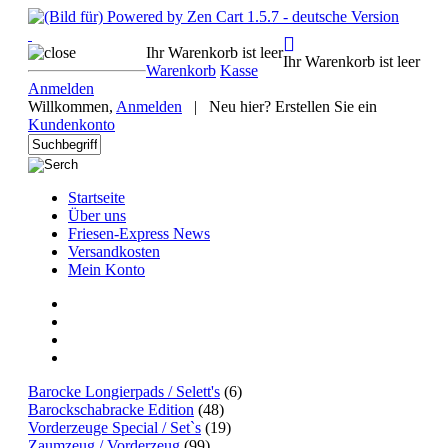
Ihr Warenkorb ist leer
Ihr Warenkorb ist leer
Warenkorb
Kasse
Anmelden
Willkommen,
Anmelden
|
Neu hier? Erstellen Sie ein
Kundenkonto
Startseite
Über uns
Friesen-Express News
Versandkosten
Mein Konto
Barocke Longierpads / Selett's
(6)
Barockschabracke Edition
(48)
Vorderzeuge Special / Set`s
(19)
Zaumzeug / Vorderzeug
(99)