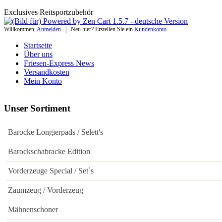
Exclusives Reitsportzubehör
Willkommen,
Anmelden
|
Neu hier? Erstellen Sie ein
Kundenkonto
Startseite
Über uns
Friesen-Express News
Versandkosten
Mein Konto
Unser Sortiment
Barocke Longierpads / Selett's
Barockschabracke Edition
Vorderzeuge Special / Set`s
Zaumzeug / Vorderzeug
Mähnenschoner