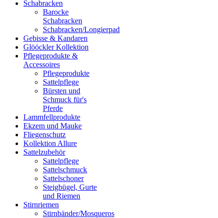
Schabracken
Barocke
Schabracken
Schabracken/Longierpad
Gebisse & Kandaren
Glööckler Kollektion
Pflegeprodukte &
Accessoires
Pflegeprodukte
Sattelpflege
Bürsten und
Schmuck für's
Pferde
Lammfellprodukte
Ekzem und Mauke
Fliegenschutz
Kollektion Allure
Sattelzubehör
Sattelpflege
Sattelschmuck
Sattelschoner
Steigbügel, Gurte
und Riemen
Stirnriemen
Stirnbänder/Mosqueros