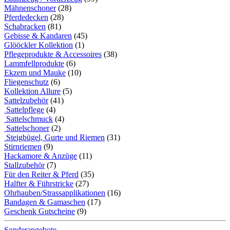
Mähnenschoner
(28)
Pferdedecken
(28)
Schabracken
(81)
Gebisse & Kandaren
(45)
Glööckler Kollektion
(1)
Pflegeprodukte & Accessoires
(38)
Lammfellprodukte
(6)
Ekzem und Mauke
(10)
Fliegenschutz
(6)
Kollektion Allure
(5)
Sattelzubehör
(41)
Sattelpflege
(4)
Sattelschmuck
(4)
Sattelschoner
(2)
Steigbügel, Gurte und Riemen
(31)
Stirnriemen
(9)
Hackamore & Anzüge
(11)
Stallzubehör
(7)
Für den Reiter & Pferd
(35)
Halfter & Führstricke
(27)
Ohrhauben/Strassapplikationen
(16)
Bandagen & Gamaschen
(17)
Geschenk Gutscheine
(9)
Sonderangebote ...