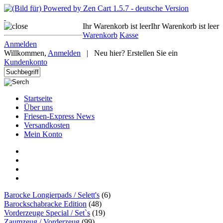
Ihr Warenkorb ist leer
Ihr Warenkorb ist leer
Warenkorb
Kasse
Anmelden
Willkommen,
Anmelden
|
Neu hier? Erstellen Sie ein
Kundenkonto
Startseite
Über uns
Friesen-Express News
Versandkosten
Mein Konto
Barocke Longierpads / Selett's
(6)
Barockschabracke Edition
(48)
Vorderzeuge Special / Set`s
(19)
Zaumzeug / Vorderzeug
(99)