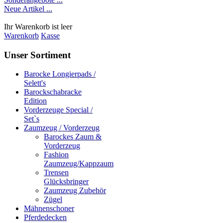
Neue Artikel ...
Ihr Warenkorb ist leer
Warenkorb
Kasse
Unser Sortiment
Barocke Longierpads /
Selett's
Barockschabracke
Edition
Vorderzeuge Special /
Set`s
Zaumzeug / Vorderzeug
Barockes Zaum &
Vorderzeug
Fashion
Zaumzeug/Kappzaum
Trensen
Glücksbringer
Zaumzeug Zubehör
Zügel
Mähnenschoner
Pferdedecken