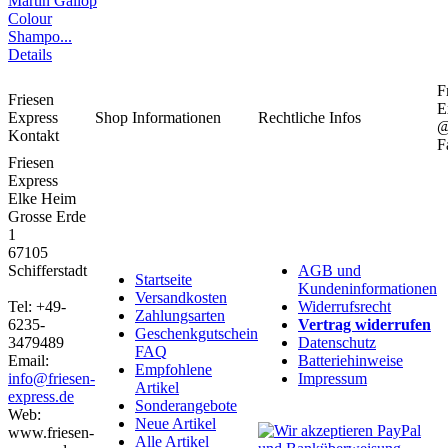
Martin Gallop
Colour
Shampo...
Details
F
Friesen
E
Express
Shop Informationen
Rechtliche Infos
Kontakt
F
Friesen
Express
Elke Heim
Grosse Erde
1
67105
Schifferstadt
AGB und
Startseite
Kundeninformationen
Versandkosten
Tel: +49-
Widerrufsrecht
Zahlungsarten
6235-
Vertrag widerrufen
Geschenkgutschein
3479489
Datenschutz
FAQ
Email:
Batteriehinweise
Empfohlene
info@friesen-
Impressum
Artikel
express.de
Sonderangebote
Web:
Neue Artikel
www.friesen-
Alle Artikel