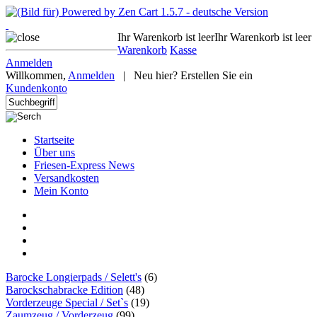
Ihr Warenkorb ist leer
Ihr Warenkorb ist leer
Warenkorb
Kasse
Anmelden
Willkommen,
Anmelden
|
Neu hier? Erstellen Sie ein
Kundenkonto
Startseite
Über uns
Friesen-Express News
Versandkosten
Mein Konto
Barocke Longierpads / Selett's
(6)
Barockschabracke Edition
(48)
Vorderzeuge Special / Set`s
(19)
Zaumzeug / Vorderzeug
(99)