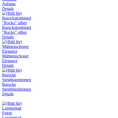
Adriana
Details
Barocksteigbügel
"Rocko" silber
Details
Mähnenschoner
Elegance
Details
Barocke
Steigbügelriemen
Details
Longierpad