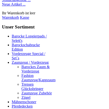
Neue Artikel ...
Ihr Warenkorb ist leer
Warenkorb
Kasse
Unser Sortiment
Barocke Longierpads /
Selett's
Barockschabracke
Edition
Vorderzeuge Special /
Set`s
Zaumzeug / Vorderzeug
Barockes Zaum &
Vorderzeug
Fashion
Zaumzeug/Kappzaum
Trensen
Glücksbringer
Zaumzeug Zubehör
Zügel
Mähnenschoner
Pferdedecken