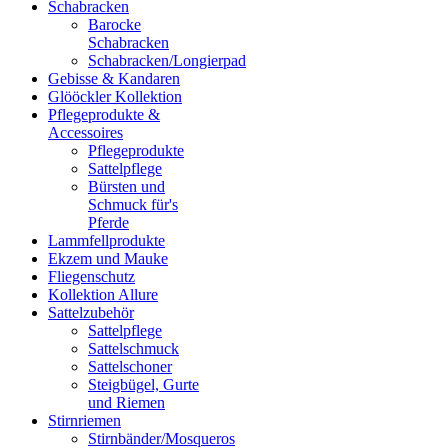
Schabracken
Barocke
Schabracken
Schabracken/Longierpad
Gebisse & Kandaren
Glööckler Kollektion
Pflegeprodukte &
Accessoires
Pflegeprodukte
Sattelpflege
Bürsten und
Schmuck für's
Pferde
Lammfellprodukte
Ekzem und Mauke
Fliegenschutz
Kollektion Allure
Sattelzubehör
Sattelpflege
Sattelschmuck
Sattelschoner
Steigbügel, Gurte
und Riemen
Stirnriemen
Stirnbänder/Mosqueros