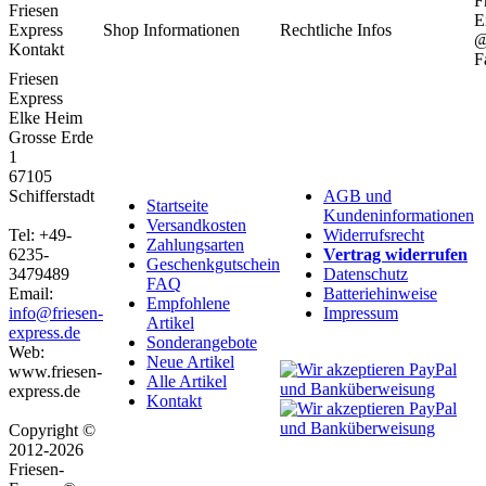
F
Friesen
E
Express
Shop Informationen
Rechtliche Infos
Kontakt
F
Friesen
Express
Elke Heim
Grosse Erde
1
67105
Schifferstadt
AGB und
Startseite
Kundeninformationen
Versandkosten
Tel: +49-
Widerrufsrecht
Zahlungsarten
6235-
Vertrag widerrufen
Geschenkgutschein
3479489
Datenschutz
FAQ
Email:
Batteriehinweise
Empfohlene
info@friesen-
Impressum
Artikel
express.de
Sonderangebote
Web:
Neue Artikel
www.friesen-
Alle Artikel
express.de
Kontakt
Copyright ©
2012-2026
Friesen-