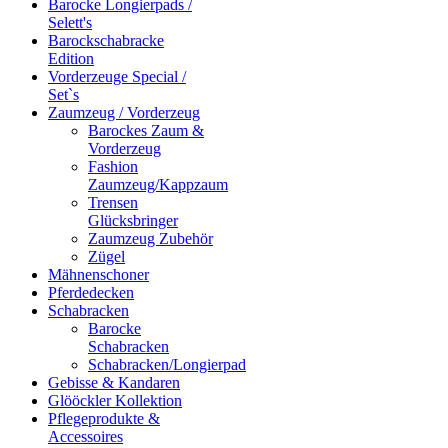
Barocke Longierpads /
Selett's
Barockschabracke
Edition
Vorderzeuge Special /
Set`s
Zaumzeug / Vorderzeug
Barockes Zaum &
Vorderzeug
Fashion
Zaumzeug/Kappzaum
Trensen
Glücksbringer
Zaumzeug Zubehör
Zügel
Mähnenschoner
Pferdedecken
Schabracken
Barocke
Schabracken
Schabracken/Longierpad
Gebisse & Kandaren
Glööckler Kollektion
Pflegeprodukte &
Accessoires