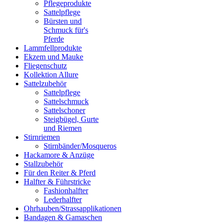
Pflegeprodukte
Sattelpflege
Bürsten und
Schmuck für's
Pferde
Lammfellprodukte
Ekzem und Mauke
Fliegenschutz
Kollektion Allure
Sattelzubehör
Sattelpflege
Sattelschmuck
Sattelschoner
Steigbügel, Gurte
und Riemen
Stirnriemen
Stirnbänder/Mosqueros
Hackamore & Anzüge
Stallzubehör
Für den Reiter & Pferd
Halfter & Führstricke
Fashionhalfter
Lederhalfter
Ohrhauben/Strassapplikationen
Bandagen & Gamaschen