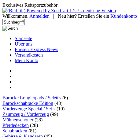
Exclusives Reitsportzubehör
Willkommen,
Anmelden
|
Neu hier? Erstellen Sie ein
Kundenkonto
Startseite
Über uns
Friesen-Express News
Versandkosten
Mein Konto
Barocke Longierpads / Selett's
(6)
Barockschabracke Edition
(48)
Vorderzeuge Special / Set`s
(19)
Zaumzeug / Vorderzeug
(99)
Mähnenschoner
(28)
Pferdedecken
(28)
Schabracken
(81)
Gebisse & Kandaren
(45)