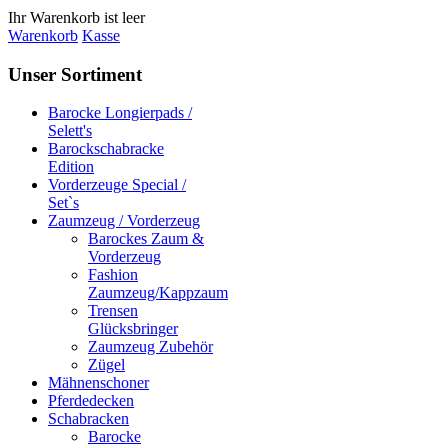
Ihr Warenkorb ist leer
Warenkorb
Kasse
Unser Sortiment
Barocke Longierpads /
Selett's
Barockschabracke
Edition
Vorderzeuge Special /
Set`s
Zaumzeug / Vorderzeug
Barockes Zaum &
Vorderzeug
Fashion
Zaumzeug/Kappzaum
Trensen
Glücksbringer
Zaumzeug Zubehör
Zügel
Mähnenschoner
Pferdedecken
Schabracken
Barocke