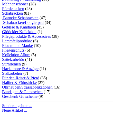
Mähnenschoner
(28)
Pferdedecken
(28)
Schabracken
(81)
Barocke Schabracken
(47)
Schabracken/Longierpad
(34)
Gebisse & Kandaren
(45)
Glööckler Kollektion
(1)
Pflegeprodukte & Accessoires
(38)
Lammfellprodukte
(6)
Ekzem und Mauke
(10)
Fliegenschutz
(6)
Kollektion Allure
(5)
Sattelzubehör
(41)
Stirnriemen
(9)
Hackamore & Anzüge
(11)
Stallzubehör
(7)
Für den Reiter & Pferd
(35)
Halfter & Führstricke
(27)
Ohrhauben/Strassapplikationen
(16)
Bandagen & Gamaschen
(17)
Geschenk Gutscheine
(9)
Sonderangebote ...
Neue Artikel ...