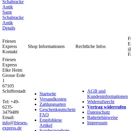
Samt
Schabracke
Antik
Details
F
Friesen
E
Express
Shop Informationen
Rechtliche Infos
Kontakt
F
Friesen
Express
Elke Heim
Grosse Erde
1
67105
Schifferstadt
AGB und
Startseite
Kundeninformationen
Versandkosten
Tel: +49-
Widerrufsrecht
Zahlungsarten
6235-
Vertrag widerrufen
Geschenkgutschein
3479489
Datenschutz
FAQ
Email:
Batteriehinweise
Empfohlene
info@friesen-
Impressum
Artikel
express.de
Sonderangebote