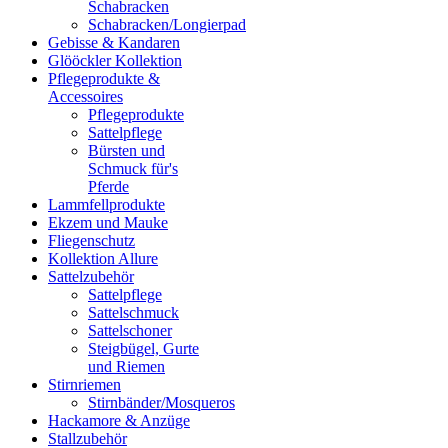
Schabracken
Schabracken/Longierpad
Gebisse & Kandaren
Glööckler Kollektion
Pflegeprodukte &
Accessoires
Pflegeprodukte
Sattelpflege
Bürsten und
Schmuck für's
Pferde
Lammfellprodukte
Ekzem und Mauke
Fliegenschutz
Kollektion Allure
Sattelzubehör
Sattelpflege
Sattelschmuck
Sattelschoner
Steigbügel, Gurte
und Riemen
Stirnriemen
Stirnbänder/Mosqueros
Hackamore & Anzüge
Stallzubehör