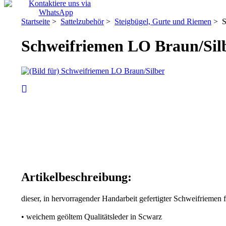
Startseite
>
Sattelzubehör
>
Steigbügel, Gurte und Riemen
> S
Schweifriemen LO Braun/Sil
Artikelbeschreibung:
dieser, in hervorragender Handarbeit gefertigter Schweifriemen f
• weichem geöltem Qualitätsleder in Scwarz