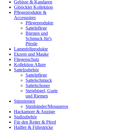
Gebisse & Kandaren
Glööckler Kollektion
Pflegeprodukte &
Accessoires
Pflegeprodukte
Sattelpflege
Bürsten und
Schmuck für's
Pferde
Lammfellprodukte
Ekzem und Mauke
Fliegenschutz
Kollektion Allure
Sattelzubehör
Sattelpflege
Sattelschmuck
Sattelschoner
Steigbügel, Gurte
und Riemen
Stirnriemen
Stirnbänder/Mosqueros
Hackamore & Anzüge
Stallzubehör
Für den Reiter & Pferd
Halfter & Führstricke