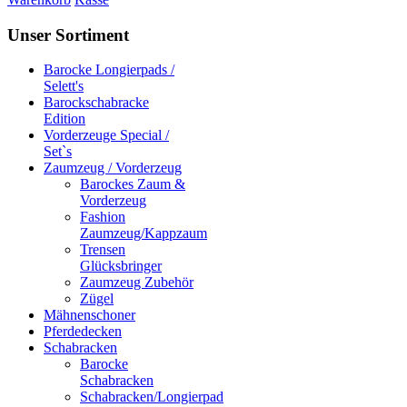
Unser Sortiment
Barocke Longierpads /
Selett's
Barockschabracke
Edition
Vorderzeuge Special /
Set`s
Zaumzeug / Vorderzeug
Barockes Zaum &
Vorderzeug
Fashion
Zaumzeug/Kappzaum
Trensen
Glücksbringer
Zaumzeug Zubehör
Zügel
Mähnenschoner
Pferdedecken
Schabracken
Barocke
Schabracken
Schabracken/Longierpad