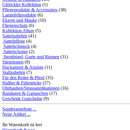
Glööckler Kollektion
(1)
Pflegeprodukte & Accessoires
(38)
Lammfellprodukte
(6)
Ekzem und Mauke
(10)
Fliegenschutz
(6)
Kollektion Allure
(5)
Sattelzubehör
(41)
Sattelpflege
(4)
Sattelschmuck
(4)
Sattelschoner
(2)
Steigbügel, Gurte und Riemen
(31)
Stirnriemen
(9)
Hackamore & Anzüge
(11)
Stallzubehör
(7)
Für den Reiter & Pferd
(35)
Halfter & Führstricke
(27)
Ohrhauben/Strassapplikationen
(16)
Bandagen & Gamaschen
(17)
Geschenk Gutscheine
(9)
Sonderangebote ...
Neue Artikel ...
Ihr Warenkorb ist leer
Warenkorb
Kasse