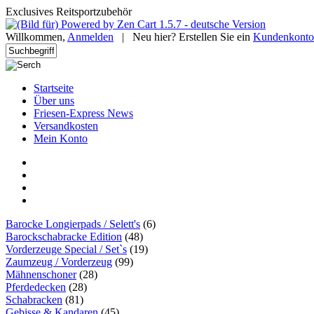
Exclusives Reitsportzubehör
Willkommen,
Anmelden
|
Neu hier? Erstellen Sie ein
Kundenkonto
Startseite
Über uns
Friesen-Express News
Versandkosten
Mein Konto
Barocke Longierpads / Selett's
(6)
Barockschabracke Edition
(48)
Vorderzeuge Special / Set`s
(19)
Zaumzeug / Vorderzeug
(99)
Mähnenschoner
(28)
Pferdedecken
(28)
Schabracken
(81)
Gebisse & Kandaren
(45)