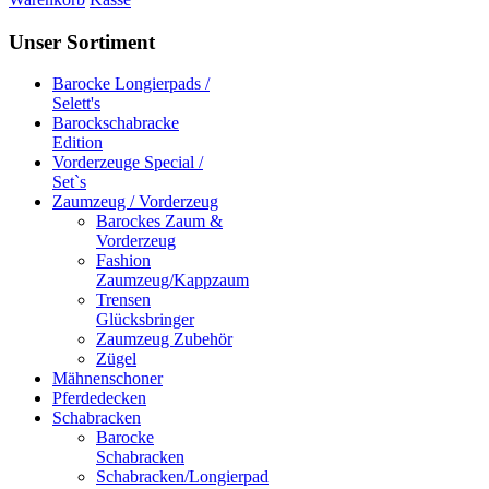
Unser Sortiment
Barocke Longierpads /
Selett's
Barockschabracke
Edition
Vorderzeuge Special /
Set`s
Zaumzeug / Vorderzeug
Barockes Zaum &
Vorderzeug
Fashion
Zaumzeug/Kappzaum
Trensen
Glücksbringer
Zaumzeug Zubehör
Zügel
Mähnenschoner
Pferdedecken
Schabracken
Barocke
Schabracken
Schabracken/Longierpad