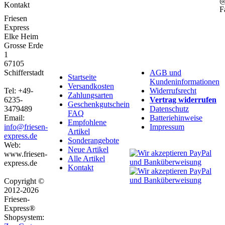
Kontakt
F
Friesen
Express
Elke Heim
Grosse Erde
1
67105
Schifferstadt
AGB und
Startseite
Kundeninformationen
Versandkosten
Tel: +49-
Widerrufsrecht
Zahlungsarten
6235-
Vertrag widerrufen
Geschenkgutschein
3479489
Datenschutz
FAQ
Email:
Batteriehinweise
Empfohlene
info@friesen-
Impressum
Artikel
express.de
Sonderangebote
Web:
Neue Artikel
www.friesen-
Alle Artikel
express.de
Kontakt
Copyright ©
2012-2026
Friesen-
Express®
Shopsystem: