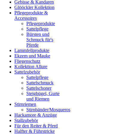
Gebisse & Kandaren
Glööckler Kollektion
Pflegeprodukte &
Accessoires
Pflegeprodukte
Sattelpflege
Bürsten und
Schmuck für's
Pferde
Lammfellprodukte
Ekzem und Mauke
Fliegenschutz
Kollektion Allure
Sattelzubehör
Sattelpflege
Sattelschmuck
Sattelschoner
Steigbügel, Gurte
und Riemen
Stirnriemen
Stirnbänder/Mosqueros
Hackamore & Anzüge
Stallzubehör
Für den Reiter & Pferd
Halfter & Führstricke