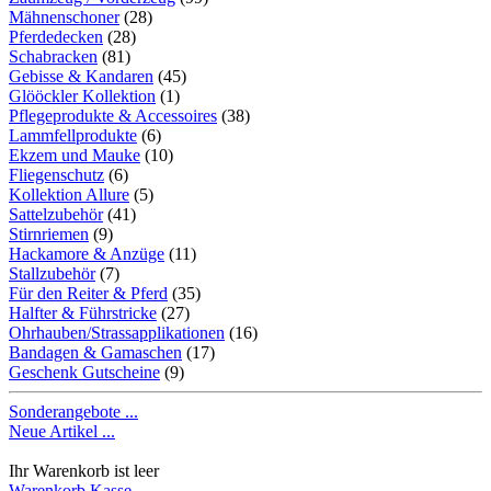
Mähnenschoner
(28)
Pferdedecken
(28)
Schabracken
(81)
Gebisse & Kandaren
(45)
Glööckler Kollektion
(1)
Pflegeprodukte & Accessoires
(38)
Lammfellprodukte
(6)
Ekzem und Mauke
(10)
Fliegenschutz
(6)
Kollektion Allure
(5)
Sattelzubehör
(41)
Stirnriemen
(9)
Hackamore & Anzüge
(11)
Stallzubehör
(7)
Für den Reiter & Pferd
(35)
Halfter & Führstricke
(27)
Ohrhauben/Strassapplikationen
(16)
Bandagen & Gamaschen
(17)
Geschenk Gutscheine
(9)
Sonderangebote ...
Neue Artikel ...
Ihr Warenkorb ist leer
Warenkorb
Kasse