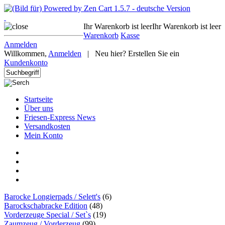
Ihr Warenkorb ist leer
Ihr Warenkorb ist leer
Warenkorb
Kasse
Anmelden
Willkommen,
Anmelden
|
Neu hier? Erstellen Sie ein
Kundenkonto
Startseite
Über uns
Friesen-Express News
Versandkosten
Mein Konto
Barocke Longierpads / Selett's
(6)
Barockschabracke Edition
(48)
Vorderzeuge Special / Set`s
(19)
Zaumzeug / Vorderzeug
(99)