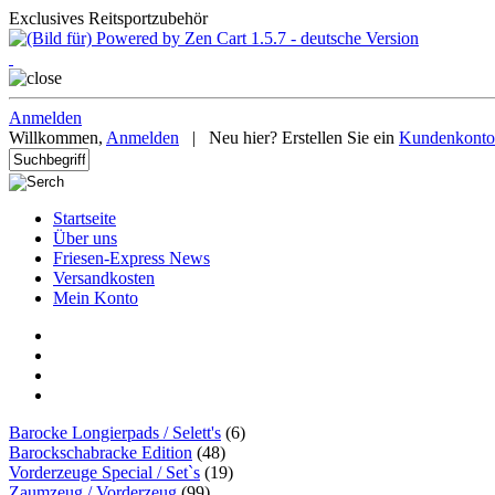
Exclusives Reitsportzubehör
Anmelden
Willkommen,
Anmelden
|
Neu hier? Erstellen Sie ein
Kundenkonto
Startseite
Über uns
Friesen-Express News
Versandkosten
Mein Konto
Barocke Longierpads / Selett's
(6)
Barockschabracke Edition
(48)
Vorderzeuge Special / Set`s
(19)
Zaumzeug / Vorderzeug
(99)