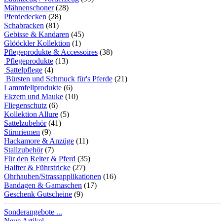
Mähnenschoner
(28)
Pferdedecken
(28)
Schabracken
(81)
Gebisse & Kandaren
(45)
Glööckler Kollektion
(1)
Pflegeprodukte & Accessoires
(38)
Pflegeprodukte
(13)
Sattelpflege
(4)
Bürsten und Schmuck für's Pferde
(21)
Lammfellprodukte
(6)
Ekzem und Mauke
(10)
Fliegenschutz
(6)
Kollektion Allure
(5)
Sattelzubehör
(41)
Stirnriemen
(9)
Hackamore & Anzüge
(11)
Stallzubehör
(7)
Für den Reiter & Pferd
(35)
Halfter & Führstricke
(27)
Ohrhauben/Strassapplikationen
(16)
Bandagen & Gamaschen
(17)
Geschenk Gutscheine
(9)
Sonderangebote ...
Neue Artikel ...