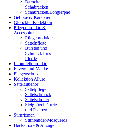
Barocke
Schabracken
Schabracken/Longierpad
Gebisse & Kandaren
Glööckler Kollektion
Pflegeprodukte &
Accessoires
Pflegeprodukte
Sattelpflege
Bürsten und
Schmuck für's
Pferde
Lammfellprodukte
Ekzem und Mauke
Fliegenschutz
Kollektion Allure
Sattelzubehör
Sattelpflege
Sattelschmuck
Sattelschoner
Steigbügel, Gurte
und Riemen
Stirnriemen
Stirnbänder/Mosqueros
Hackamore & Anzüge