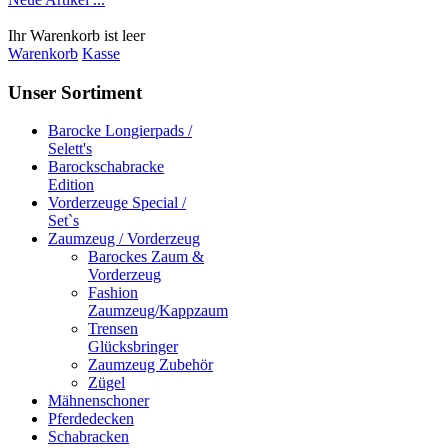
Ihr Warenkorb ist leer
Warenkorb
Kasse
Unser Sortiment
Barocke Longierpads /
Selett's
Barockschabracke
Edition
Vorderzeuge Special /
Set`s
Zaumzeug / Vorderzeug
Barockes Zaum &
Vorderzeug
Fashion
Zaumzeug/Kappzaum
Trensen
Glücksbringer
Zaumzeug Zubehör
Zügel
Mähnenschoner
Pferdedecken
Schabracken