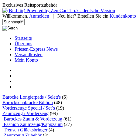
Exclusives Reitsportzubehör
Willkommen,
Anmelden
|
Neu hier? Erstellen Sie ein
Kundenkonto
Startseite
Über uns
Friesen-Express News
Versandkosten
Mein Konto
Barocke Longierpads / Selett's
(6)
Barockschabracke Edition
(48)
Vorderzeuge Special / Set`s
(19)
Zaumzeug / Vorderzeug
(99)
Barockes Zaum & Vorderzeug
(61)
Fashion Zaumzeug/Kappzaum
(27)
Trensen Glücksbringer
(4)
Zaumzeug Zubehör
(3)