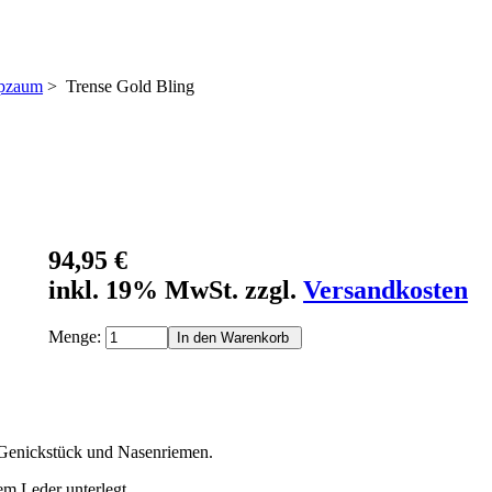
ppzaum
> Trense Gold Bling
94,95 €
inkl. 19% MwSt. zzgl.
Versandkosten
Menge:
 Genickstück und Nasenriemen.
em Leder unterlegt.