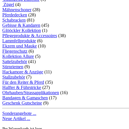
Zügel
(4)
Mähnenschoner
(28)
Pferdedecken
(28)
Schabracken
(81)
Gebisse & Kandaren
(45)
Glööckler Kollektion
(1)
Pflegeprodukte & Accessoires
(38)
Lammfellprodukte
(6)
Ekzem und Mauke
(10)
Fliegenschutz
(6)
Kollektion Allure
(5)
Sattelzubehör
(41)
Stirnriemen
(9)
Hackamore & Anzüge
(11)
Stallzubehör
(7)
Für den Reiter & Pferd
(35)
Halfter & Führstricke
(27)
Ohrhauben/Strassapplikationen
(16)
Bandagen & Gamaschen
(17)
Geschenk Gutscheine
(9)
Sonderangebote ...
Neue Artikel ...
Ihr Warenkorb ist leer