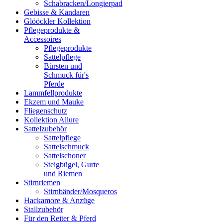
Schabracken/Longierpad
Gebisse & Kandaren
Glööckler Kollektion
Pflegeprodukte &
Accessoires
Pflegeprodukte
Sattelpflege
Bürsten und
Schmuck für's
Pferde
Lammfellprodukte
Ekzem und Mauke
Fliegenschutz
Kollektion Allure
Sattelzubehör
Sattelpflege
Sattelschmuck
Sattelschoner
Steigbügel, Gurte
und Riemen
Stirnriemen
Stirnbänder/Mosqueros
Hackamore & Anzüge
Stallzubehör
Für den Reiter & Pferd