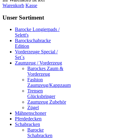
Warenkorb
Kasse
Unser Sortiment
Barocke Longierpads /
Selett's
Barockschabracke
Edition
Vorderzeuge Special /
Set`s
Zaumzeug / Vorderzeug
Barockes Zaum &
Vorderzeug
Fashion
Zaumzeug/Kappzaum
Trensen
Glücksbringer
Zaumzeug Zubehör
Zügel
Mähnenschoner
Pferdedecken
Schabracken
Barocke
Schabracken