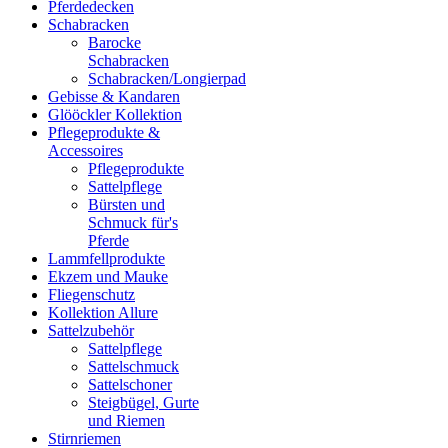
Pferdedecken
Schabracken
Barocke
Schabracken
Schabracken/Longierpad
Gebisse & Kandaren
Glööckler Kollektion
Pflegeprodukte &
Accessoires
Pflegeprodukte
Sattelpflege
Bürsten und
Schmuck für's
Pferde
Lammfellprodukte
Ekzem und Mauke
Fliegenschutz
Kollektion Allure
Sattelzubehör
Sattelpflege
Sattelschmuck
Sattelschoner
Steigbügel, Gurte
und Riemen
Stirnriemen