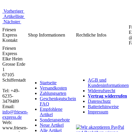
Vorheriger
Artikelliste
Nächster
F
Friesen
E
Express
Shop Informationen
Rechtliche Infos
Kontakt
F
Friesen
Express
Elke Heim
Grosse Erde
1
67105
Schifferstadt
AGB und
Startseite
Kundeninformationen
Versandkosten
Tel: +49-
Widerrufsrecht
Zahlungsarten
6235-
Vertrag widerrufen
Geschenkgutschein
3479489
Datenschutz
FAQ
Email:
Batteriehinweise
Empfohlene
info@friesen-
Impressum
Artikel
express.de
Sonderangebote
Web:
Neue Artikel
www.friesen-
Alle Artikel