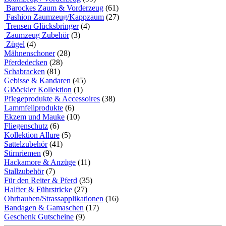
Barockes Zaum & Vorderzeug
(61)
Fashion Zaumzeug/Kappzaum
(27)
Trensen Glücksbringer
(4)
Zaumzeug Zubehör
(3)
Zügel
(4)
Mähnenschoner
(28)
Pferdedecken
(28)
Schabracken
(81)
Gebisse & Kandaren
(45)
Glööckler Kollektion
(1)
Pflegeprodukte & Accessoires
(38)
Lammfellprodukte
(6)
Ekzem und Mauke
(10)
Fliegenschutz
(6)
Kollektion Allure
(5)
Sattelzubehör
(41)
Stirnriemen
(9)
Hackamore & Anzüge
(11)
Stallzubehör
(7)
Für den Reiter & Pferd
(35)
Halfter & Führstricke
(27)
Ohrhauben/Strassapplikationen
(16)
Bandagen & Gamaschen
(17)
Geschenk Gutscheine
(9)