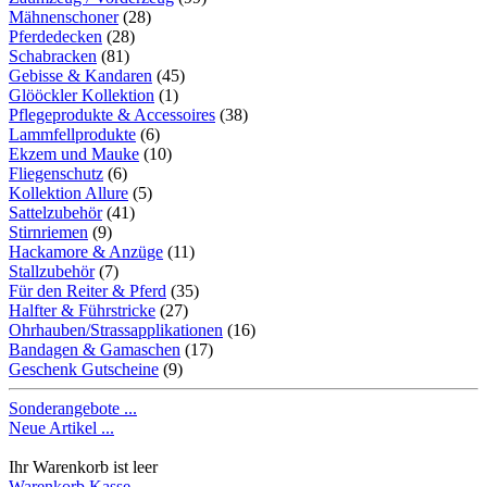
Mähnenschoner
(28)
Pferdedecken
(28)
Schabracken
(81)
Gebisse & Kandaren
(45)
Glööckler Kollektion
(1)
Pflegeprodukte & Accessoires
(38)
Lammfellprodukte
(6)
Ekzem und Mauke
(10)
Fliegenschutz
(6)
Kollektion Allure
(5)
Sattelzubehör
(41)
Stirnriemen
(9)
Hackamore & Anzüge
(11)
Stallzubehör
(7)
Für den Reiter & Pferd
(35)
Halfter & Führstricke
(27)
Ohrhauben/Strassapplikationen
(16)
Bandagen & Gamaschen
(17)
Geschenk Gutscheine
(9)
Sonderangebote ...
Neue Artikel ...
Ihr Warenkorb ist leer
Warenkorb
Kasse