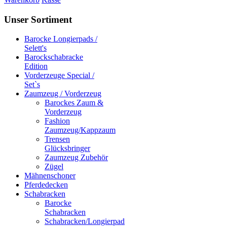
Unser Sortiment
Barocke Longierpads /
Selett's
Barockschabracke
Edition
Vorderzeuge Special /
Set`s
Zaumzeug / Vorderzeug
Barockes Zaum &
Vorderzeug
Fashion
Zaumzeug/Kappzaum
Trensen
Glücksbringer
Zaumzeug Zubehör
Zügel
Mähnenschoner
Pferdedecken
Schabracken
Barocke
Schabracken
Schabracken/Longierpad