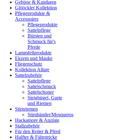
Gebisse & Kandaren
Glööckler Kollektion
Pflegeprodukte &
Accessoires
Pflegeprodukte
Sattelpflege
Bürsten und
Schmuck für's
Pferde
Lammfellprodukte
Ekzem und Mauke
Fliegenschutz
Kollektion Allure
Sattelzubehör
Sattelpflege
Sattelschmuck
Sattelschoner
Steigbügel, Gurte
und Riemen
Stirnriemen
Stirnbänder/Mosqueros
Hackamore & Anzüge
Stallzubehör
Für den Reiter & Pferd
Halfter & Führstricke