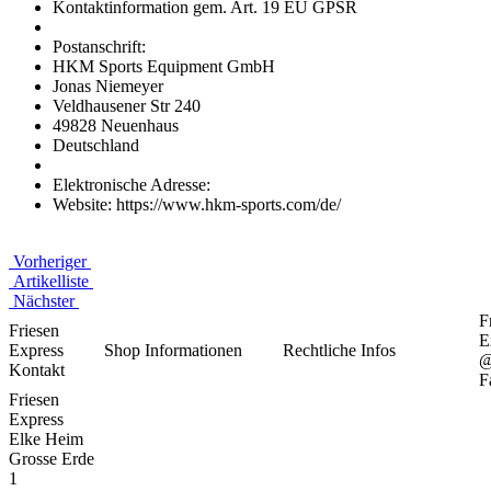
Kontaktinformation gem. Art. 19 EU GPSR
Postanschrift:
HKM Sports Equipment GmbH
Jonas Niemeyer
Veldhausener Str 240
49828 Neuenhaus
Deutschland
Elektronische Adresse:
Website: https://www.hkm-sports.com/de/
Vorheriger
Artikelliste
Nächster
F
Friesen
E
Express
Shop Informationen
Rechtliche Infos
Kontakt
F
Friesen
Express
Elke Heim
Grosse Erde
1