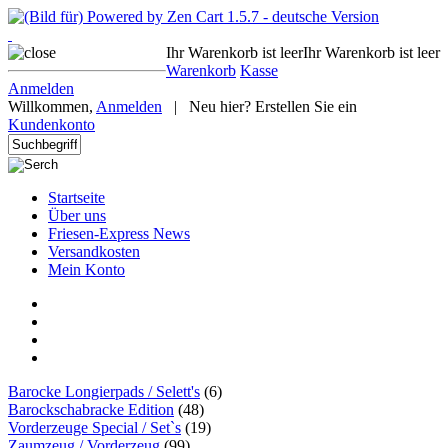
Ihr Warenkorb ist leer
Ihr Warenkorb ist leer
Warenkorb
Kasse
Anmelden
Willkommen,
Anmelden
|
Neu hier? Erstellen Sie ein
Kundenkonto
Startseite
Über uns
Friesen-Express News
Versandkosten
Mein Konto
Barocke Longierpads / Selett's
(6)
Barockschabracke Edition
(48)
Vorderzeuge Special / Set`s
(19)
Zaumzeug / Vorderzeug
(99)