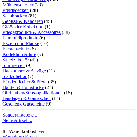
Mähnenschoner
(28)
Pferdedecken
(28)
Schabracken
(81)
Gebisse & Kandaren
(45)
Glööckler Kollektion
(1)
Pflegeprodukte & Accessoires
(38)
Lammfellprodukte
(6)
Ekzem und Mauke
(10)
Fliegenschutz
(6)
Kollektion Allure
(5)
Sattelzubehör
(41)
Stirnriemen
(9)
Hackamore & Anzüge
(11)
Stallzubehör
(7)
Für den Reiter & Pferd
(35)
Halfter & Führstricke
(27)
Ohrhauben/Strassapplikationen
(16)
Bandagen & Gamaschen
(17)
Geschenk Gutscheine
(9)
Sonderangebote ...
Neue Artikel ...
Ihr Warenkorb ist leer
Warenkorb
Kasse