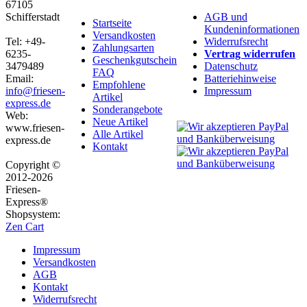
67105
Schifferstadt
AGB und
Startseite
Kundeninformationen
Versandkosten
Tel: +49-
Widerrufsrecht
Zahlungsarten
6235-
Vertrag widerrufen
Geschenkgutschein
3479489
Datenschutz
FAQ
Email:
Batteriehinweise
Empfohlene
info@friesen-
Impressum
Artikel
express.de
Sonderangebote
Web:
Neue Artikel
www.friesen-
Alle Artikel
express.de
Kontakt
Copyright ©
2012-2026
Friesen-
Express®
Shopsystem:
Zen Cart
Impressum
Versandkosten
AGB
Kontakt
Widerrufsrecht