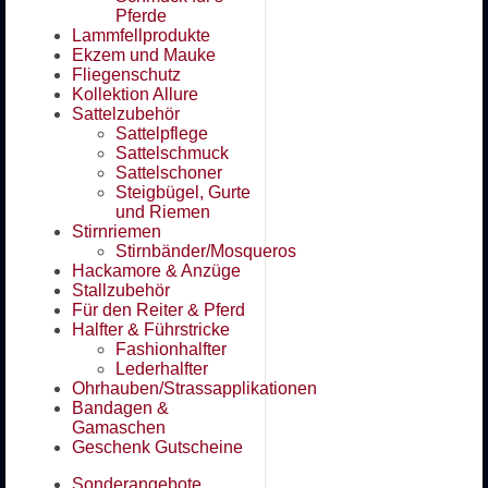
Pferde
Lammfellprodukte
Ekzem und Mauke
Fliegenschutz
Kollektion Allure
Sattelzubehör
Sattelpflege
Sattelschmuck
Sattelschoner
Steigbügel, Gurte
und Riemen
Stirnriemen
Stirnbänder/Mosqueros
Hackamore & Anzüge
Stallzubehör
Für den Reiter & Pferd
Halfter & Führstricke
Fashionhalfter
Lederhalfter
Ohrhauben/Strassapplikationen
Bandagen &
Gamaschen
Geschenk Gutscheine
Sonderangebote ...