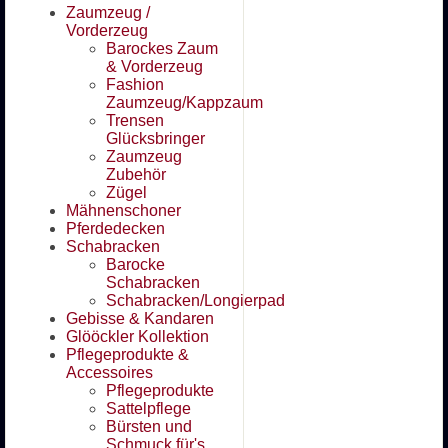
Zaumzeug /
Vorderzeug
Barockes Zaum
& Vorderzeug
Fashion
Zaumzeug/Kappzaum
Trensen
Glücksbringer
Zaumzeug
Zubehör
Zügel
Mähnenschoner
Pferdedecken
Schabracken
Barocke
Schabracken
Schabracken/Longierpad
Gebisse & Kandaren
Glööckler Kollektion
Pflegeprodukte &
Accessoires
Pflegeprodukte
Sattelpflege
Bürsten und
Schmuck für's