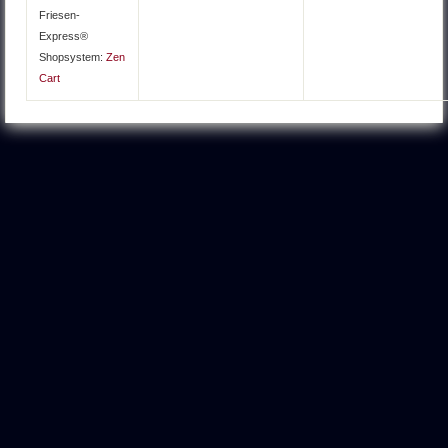
Friesen-
Express®
Shopsystem:
Zen
Cart