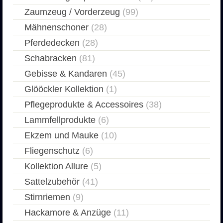
Zaumzeug / Vorderzeug
(99)
Mähnenschoner
(28)
Pferdedecken
(28)
Schabracken
(81)
Gebisse & Kandaren
(45)
Glööckler Kollektion
(1)
Pflegeprodukte & Accessoires
(38)
Lammfellprodukte
(6)
Ekzem und Mauke
(10)
Fliegenschutz
(6)
Kollektion Allure
(5)
Sattelzubehör
(41)
Stirnriemen
(9)
Hackamore & Anzüge
(11)