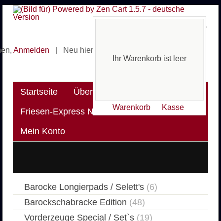
Ihr Warenkorb ist leer
men,
Anmelden
|
Neu hier? Erstellen Sie ein
Kundenkonto
Ihr Warenkorb ist leer
Startseite
Über uns
Warenkorb
Kasse
Friesen-Express News
Versandkosten
Mein Konto
Barocke Longierpads / Selett's
(6)
Barockschabracke Edition
(48)
Vorderzeuge Special / Set`s
(19)