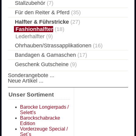
Stallzubehör
(7)
Für den Reiter & Pferd
(35)
Halfter & Führstricke
(27)
Fashionhalfter
(18)
Lederhalfter
(9)
Ohrhauben/Strassapplikationen
(16)
Bandagen & Gamaschen
(17)
Geschenk Gutscheine
(9)
Sonderangebote ...
Neue Artikel ...
Unser Sortiment
Barocke Longierpads /
Selett's
Barockschabracke
Edition
Vorderzeuge Special /
Set`s