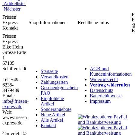
Artikelliste
Nächster
F
Friesen
E
Express
Shop Informationen
Rechtliche Infos
Kontakt
F
Friesen
Express
Elke Heim
Grosse Erde
1
67105
Schifferstadt
AGB und
Startseite
Kundeninformationen
Versandkosten
Tel: +49-
Widerrufsrecht
Zahlungsarten
6235-
Vertrag widerrufen
Geschenkgutschein
3479489
Datenschutz
FAQ
Email:
Batteriehinweise
Empfohlene
info@friesen-
Impressum
Artikel
express.de
Sonderangebote
Web:
Neue Artikel
www.friesen-
Alle Artikel
express.de
Kontakt
Copyright ©