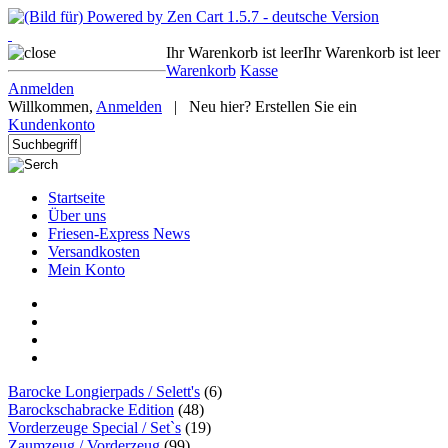
Ihr Warenkorb ist leer
Ihr Warenkorb ist leer
Warenkorb
Kasse
Anmelden
Willkommen,
Anmelden
|
Neu hier? Erstellen Sie ein
Kundenkonto
Startseite
Über uns
Friesen-Express News
Versandkosten
Mein Konto
Barocke Longierpads / Selett's
(6)
Barockschabracke Edition
(48)
Vorderzeuge Special / Set`s
(19)
Zaumzeug / Vorderzeug
(99)