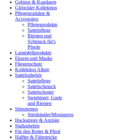
Gebisse & Kandaren
Glööckler Kollektion
Pflegeprodukte &
Accessoires
Pflegeprodukte
Sattelpflege
Bürsten und
Schmuck für's
Pferde
Lammfellprodukte
Ekzem und Mauke
Fliegenschutz
Kollektion Allure
Sattelzubehör
Sattelpflege
Sattelschmuck
Sattelschoner
Steigbügel, Gurte
und Riemen
Stirnriemen
Stirnbänder/Mosqueros
Hackamore & Anzüge
Stallzubehör
Für den Reiter & Pferd
Halfter & Führstricke