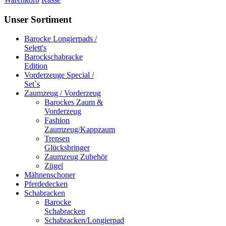
Unser Sortiment
Barocke Longierpads /
Selett's
Barockschabracke
Edition
Vorderzeuge Special /
Set`s
Zaumzeug / Vorderzeug
Barockes Zaum &
Vorderzeug
Fashion
Zaumzeug/Kappzaum
Trensen
Glücksbringer
Zaumzeug Zubehör
Zügel
Mähnenschoner
Pferdedecken
Schabracken
Barocke
Schabracken
Schabracken/Longierpad