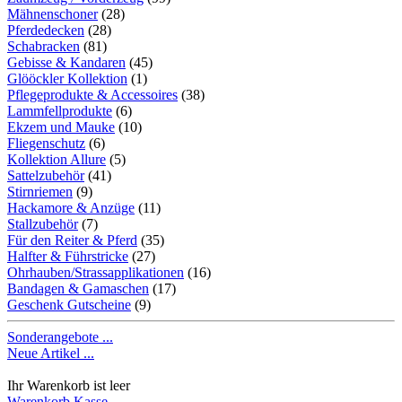
Mähnenschoner
(28)
Pferdedecken
(28)
Schabracken
(81)
Gebisse & Kandaren
(45)
Glööckler Kollektion
(1)
Pflegeprodukte & Accessoires
(38)
Lammfellprodukte
(6)
Ekzem und Mauke
(10)
Fliegenschutz
(6)
Kollektion Allure
(5)
Sattelzubehör
(41)
Stirnriemen
(9)
Hackamore & Anzüge
(11)
Stallzubehör
(7)
Für den Reiter & Pferd
(35)
Halfter & Führstricke
(27)
Ohrhauben/Strassapplikationen
(16)
Bandagen & Gamaschen
(17)
Geschenk Gutscheine
(9)
Sonderangebote ...
Neue Artikel ...
Ihr Warenkorb ist leer
Warenkorb
Kasse