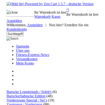
Ihr Warenkorb ist leer
Ihr Warenkorb ist leer
Warenkorb
Kasse
Anmelden
Willkommen,
Anmelden
|
Neu hier? Erstellen Sie ein
Kundenkonto
Startseite
Über uns
Friesen-Express News
Versandkosten
Mein Konto
Barocke Longierpads / Selett's
(6)
Barockschabracke Edition
(48)
Vorderzeuge Special / Set`s
(19)
Zaumzeug / Vorderzeug
(99)