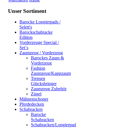
Unser Sortiment
Barocke Longierpads /
Selett's
Barockschabracke
Edition
Vorderzeuge Special /
Set`s
Zaumzeug / Vorderzeug
Barockes Zaum &
Vorderzeug
Fashion
Zaumzeug/Kappzaum
Trensen
Glücksbringer
Zaumzeug Zubehör
Zügel
Mähnenschoner
Pferdedecken
Schabracken
Barocke
Schabracken
Schabracken/Longierpad