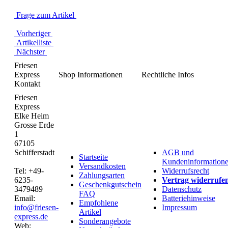
Frage zum Artikel
Vorheriger
Artikelliste
Nächster
Friesen
Express
Shop Informationen
Rechtliche Infos
Kontakt
Friesen
Express
Elke Heim
Grosse Erde
1
67105
Schifferstadt
AGB und
Startseite
Kundeninformation
Versandkosten
Tel: +49-
Widerrufsrecht
Zahlungsarten
6235-
Vertrag widerrufe
Geschenkgutschein
3479489
Datenschutz
FAQ
Email:
Batteriehinweise
Empfohlene
info@friesen-
Impressum
Artikel
express.de
Sonderangebote
Web: