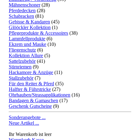
Mähnenschoner
(28)
Pferdedecken
(28)
Schabracken
(81)
Gebisse & Kandaren
(45)
Glööckler Kollektion
(1)
Pflegeprodukte & Accessoires
(38)
Lammfellprodukte
(6)
Ekzem und Mauke
(10)
Fliegenschutz
(6)
Kollektion Allure
(5)
Sattelzubehör
(41)
Stirnriemen
(9)
Hackamore & Anzüge
(11)
Stallzubehör
(7)
Für den Reiter & Pferd
(35)
Halfter & Führstricke
(27)
Ohrhauben/Strassapplikationen
(16)
Bandagen & Gamaschen
(17)
Geschenk Gutscheine
(9)
Sonderangebote ...
Neue Artikel ...
Ihr Warenkorb ist leer
Warenkorb
Kasse