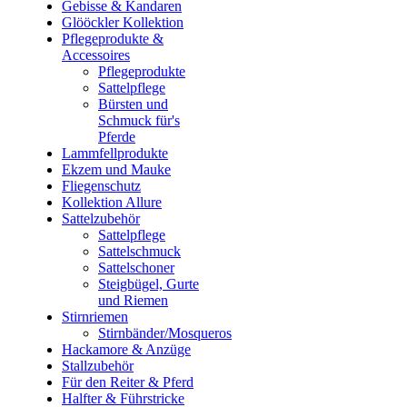
Gebisse & Kandaren
Glööckler Kollektion
Pflegeprodukte &
Accessoires
Pflegeprodukte
Sattelpflege
Bürsten und
Schmuck für's
Pferde
Lammfellprodukte
Ekzem und Mauke
Fliegenschutz
Kollektion Allure
Sattelzubehör
Sattelpflege
Sattelschmuck
Sattelschoner
Steigbügel, Gurte
und Riemen
Stirnriemen
Stirnbänder/Mosqueros
Hackamore & Anzüge
Stallzubehör
Für den Reiter & Pferd
Halfter & Führstricke