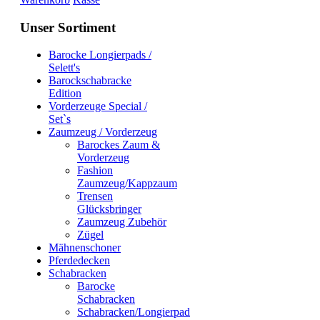
Unser Sortiment
Barocke Longierpads /
Selett's
Barockschabracke
Edition
Vorderzeuge Special /
Set`s
Zaumzeug / Vorderzeug
Barockes Zaum &
Vorderzeug
Fashion
Zaumzeug/Kappzaum
Trensen
Glücksbringer
Zaumzeug Zubehör
Zügel
Mähnenschoner
Pferdedecken
Schabracken
Barocke
Schabracken
Schabracken/Longierpad