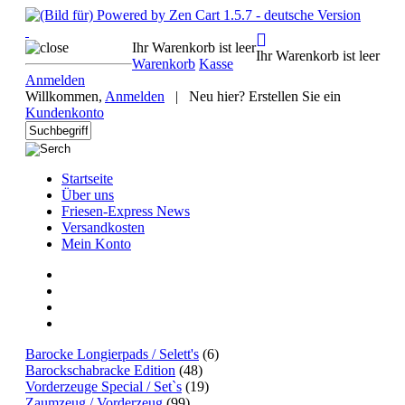
Ihr Warenkorb ist leer
Ihr Warenkorb ist leer
Warenkorb
Kasse
Anmelden
Willkommen,
Anmelden
|
Neu hier? Erstellen Sie ein
Kundenkonto
Startseite
Über uns
Friesen-Express News
Versandkosten
Mein Konto
Barocke Longierpads / Selett's
(6)
Barockschabracke Edition
(48)
Vorderzeuge Special / Set`s
(19)
Zaumzeug / Vorderzeug
(99)