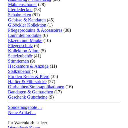
Mähnenschoner
(28)
Pferdedecken
(28)
Schabracken
(81)
Gebisse & Kandaren
(45)
Glööckler Kollektion
(1)
Pflegeprodukte & Accessoires
(38)
Lammfellprodukte
(6)
Ekzem und Mauke
(10)
Fliegenschutz
(6)
Kollektion Allure
(5)
Sattelzubehör
(41)
Stirnriemen
(9)
Hackamore & Anzüge
(11)
Stallzubehör
(7)
Für den Reiter & Pferd
(35)
Halfter & Führstricke
(27)
Ohrhauben/Strassapplikationen
(16)
Bandagen & Gamaschen
(17)
Geschenk Gutscheine
(9)
Sonderangebote ...
Neue Artikel ...
Ihr Warenkorb ist leer
Warenkorb
Kasse