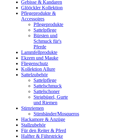
Gebisse & Kandaren
Glööckler Kollektion
Pflegeprodukte &
Accessoires
Pflegeprodukte
Sattelpflege
Bürsten und
Schmuck für's
Pferde
Lammfellprodukte
Ekzem und Mauke
Fliegenschutz
Kollektion Allure
Sattelzubehör
Sattelpflege
Sattelschmuck
Sattelschoner
Steigbügel, Gurte
und Riemen
Stirnriemen
Stirnbänder/Mosqueros
Hackamore & Anzüge
Stallzubehör
Für den Reiter & Pferd
Halfter & Führstricke