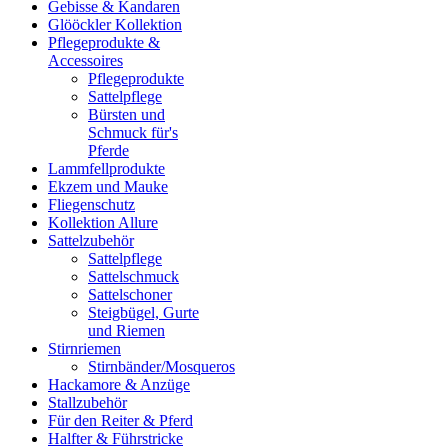
Gebisse & Kandaren
Glööckler Kollektion
Pflegeprodukte &
Accessoires
Pflegeprodukte
Sattelpflege
Bürsten und
Schmuck für's
Pferde
Lammfellprodukte
Ekzem und Mauke
Fliegenschutz
Kollektion Allure
Sattelzubehör
Sattelpflege
Sattelschmuck
Sattelschoner
Steigbügel, Gurte
und Riemen
Stirnriemen
Stirnbänder/Mosqueros
Hackamore & Anzüge
Stallzubehör
Für den Reiter & Pferd
Halfter & Führstricke