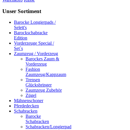
Unser Sortiment
Barocke Longierpads /
Selett's
Barockschabracke
Edition
Vorderzeuge Special /
Set`s
Zaumzeug / Vorderzeug
Barockes Zaum &
Vorderzeug
Fashion
Zaumzeug/Kappzaum
Trensen
Glücksbringer
Zaumzeug Zubehör
Zügel
Mähnenschoner
Pferdedecken
Schabracken
Barocke
Schabracken
Schabracken/Longierpad