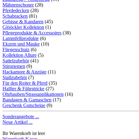
Mähnenschoner
(28)
Pferdedecken
(28)
Schabracken
(81)
Gebisse & Kandaren
(45)
Glööckler Kollektion
(1)
Pflegeprodukte & Accessoires
(38)
Lammfellprodukte
(6)
Ekzem und Mauke
(10)
Fliegenschutz
(6)
Kollektion Allure
(5)
Sattelzubehör
(41)
Stirnriemen
(9)
Hackamore & Anzüge
(11)
Stallzubehör
(7)
Für den Reiter & Pferd
(35)
Halfter & Führstricke
(27)
Ohrhauben/Strassapplikationen
(16)
Bandagen & Gamaschen
(17)
Geschenk Gutscheine
(9)
Sonderangebote ...
Neue Artikel ...
Ihr Warenkorb ist leer
Warenkorb
Kasse