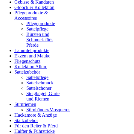
Gebisse & Kandaren
Glööckler Kollektion
Pflegeprodukte &
Accessoires
Pflegeprodukte
Sattelpflege
Bürsten und
Schmuck für's
Pferde
Lammfellprodukte
Ekzem und Mauke
Fliegenschutz
Kollektion Allure
Sattelzubehör
Sattelpflege
Sattelschmuck
Sattelschoner
Steigbügel, Gurte
und Riemen
Stirnriemen
Stirnbänder/Mosqueros
Hackamore & Anzüge
Stallzubehör
Für den Reiter & Pferd
Halfter & Führstricke