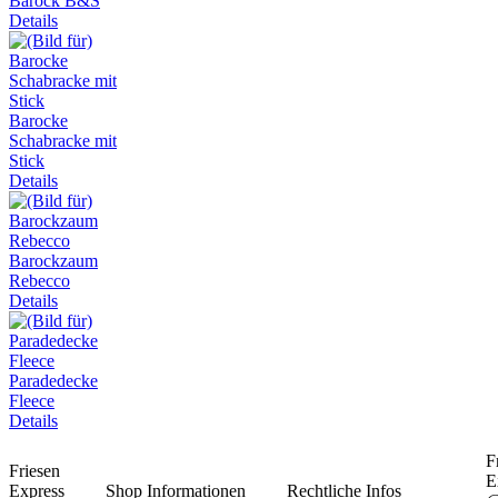
Barock B&S
Details
Barocke
Schabracke mit
Stick
Details
Barockzaum
Rebecco
Details
Paradedecke
Fleece
Details
F
Friesen
E
Express
Shop Informationen
Rechtliche Infos