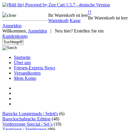
Ihr Warenkorb ist leer
Ihr Warenkorb ist leer
Warenkorb
Kasse
Anmelden
Willkommen,
Anmelden
|
Neu hier? Erstellen Sie ein
Kundenkonto
Startseite
Über uns
Friesen-Express News
Versandkosten
Mein Konto
Barocke Longierpads / Selett's
(6)
Barockschabracke Edition
(48)
Vorderzeuge Special / Set`s
(19)
Zaumzeug / Vorderzeug
(99)