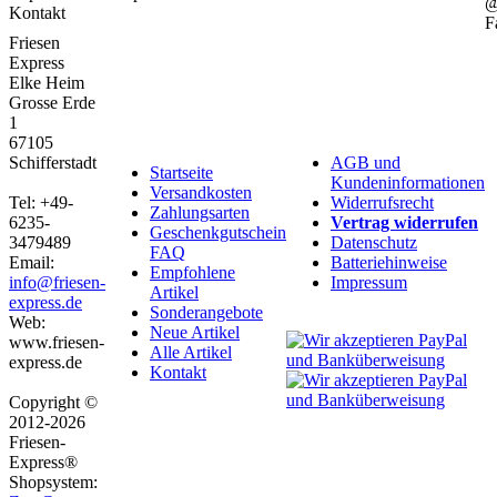
Kontakt
F
Friesen
Express
Elke Heim
Grosse Erde
1
67105
Schifferstadt
AGB und
Startseite
Kundeninformationen
Versandkosten
Tel: +49-
Widerrufsrecht
Zahlungsarten
6235-
Vertrag widerrufen
Geschenkgutschein
3479489
Datenschutz
FAQ
Email:
Batteriehinweise
Empfohlene
info@friesen-
Impressum
Artikel
express.de
Sonderangebote
Web:
Neue Artikel
www.friesen-
Alle Artikel
express.de
Kontakt
Copyright ©
2012-2026
Friesen-
Express®
Shopsystem: