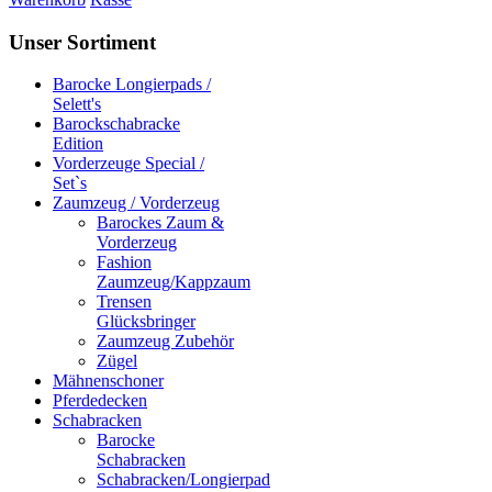
Unser Sortiment
Barocke Longierpads /
Selett's
Barockschabracke
Edition
Vorderzeuge Special /
Set`s
Zaumzeug / Vorderzeug
Barockes Zaum &
Vorderzeug
Fashion
Zaumzeug/Kappzaum
Trensen
Glücksbringer
Zaumzeug Zubehör
Zügel
Mähnenschoner
Pferdedecken
Schabracken
Barocke
Schabracken
Schabracken/Longierpad