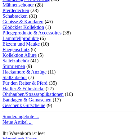
Mähnenschoner
(28)
Pferdedecken
(28)
Schabracken
(81)
Gebisse & Kandaren
(45)
Glööckler Kollektion
(1)
Pflegeprodukte & Accessoires
(38)
Lammfellprodukte
(6)
Ekzem und Mauke
(10)
Fliegenschutz
(6)
Kollektion Allure
(5)
Sattelzubehör
(41)
Stirnriemen
(9)
Hackamore & Anzüge
(11)
Stallzubehör
(7)
Für den Reiter & Pferd
(35)
Halfter & Führstricke
(27)
Ohrhauben/Strassapplikationen
(16)
Bandagen & Gamaschen
(17)
Geschenk Gutscheine
(9)
Sonderangebote ...
Neue Artikel ...
Ihr Warenkorb ist leer
Warenkorb
Kasse