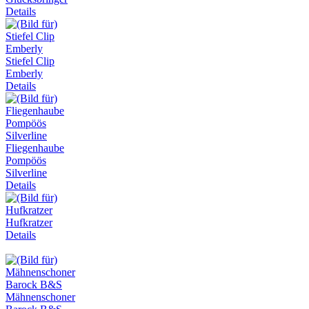
Details
Stiefel Clip
Emberly
Details
Fliegenhaube
Pompöös
Silverline
Details
Hufkratzer
Details
Mähnenschoner