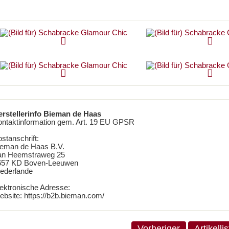
erstellerinfo Bieman de Haas
ontaktinformation gem. Art. 19 EU GPSR
stanschrift:
ieman de Haas B.V.
an Heemstraweg 25
657 KD Boven-Leeuwen
iederlande
ektronische Adresse:
bsite: https://b2b.bieman.com/
Vorheriger
Artikelli