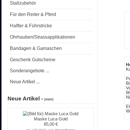
Stallzubehör
Für den Reiter & Pferd
Halfter & Führstricke
Ohrhauben/Strassapplikationen
Bandagen & Gamaschen
Geschenk Gutscheine
H
K
Sonderangebote ...
Po
Neue Artikel ...
B
V
6
N
Neue Artikel -
[mehr]
El
We
Maske Luca Gold
85,00 €
inkl. 19% MwSt. zzgl.
Versandkosten