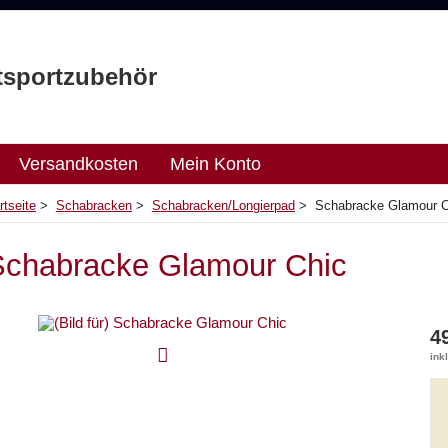
tsportzubehör
Versandkosten
Mein Konto
rtseite
>
Schabracken
>
Schabracken/Longierpad
> Schabracke Glamour C
Schabracke Glamour Chic
4
ink