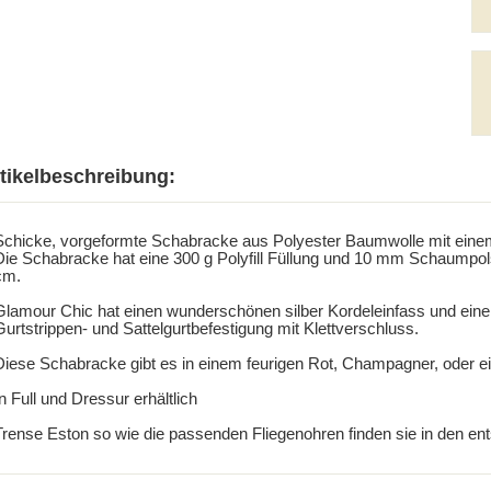
tikelbeschreibung:
Schicke, vorgeformte Schabracke aus Polyester Baumwolle mit einem 
Die Schabracke hat eine 300 g Polyfill Füllung und 10 mm Schaumpol
cm.
Glamour Chic hat einen wunderschönen silber Kordeleinfass und eine 
urtstrippen- und Sattelgurtbefestigung mit Klettverschluss.
Diese Schabracke gibt es in einem feurigen Rot, Champagner, oder 
n Full und Dressur erhältlich
Trense Eston so wie die passenden Fliegenohren finden sie in den e